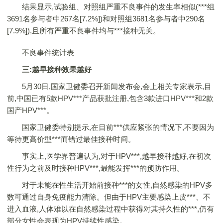
结果显示,试验组、对照组严重不良事件的发生率相似(***组
3691名参与者中267名[7.2%])和对照组3681名参与者中290名
[7.9%]),且所有严重不良事件均与***接种无关。
不良事件统计表
三:越早接种效果越好
5月30日,国家卫健委召开新闻发布会,会上相关专家表示,目
前,中国已有5款HPV***产品获批注册,包含3款进口HPV***和2款
国产HPV***。
国家卫健委特别提示,在目前***供应紧张的情况下,不要因为
等待更高价型***而错过最佳接种时间。
事实上,医学界普遍认为,对于HPV***,越早接种越好,在初次
性行为之前及时接种HPV***,最能发挥***的预防作用。
对于未能在性生活开始前接种***的女性,自然感染的HPV多
数可通过自身免疫能力清除。但由于HPV主要感染上皮***、不
进入血液,人体难以在自然感染过程中获得对其持久性的***,仍有
部分女性会表现为HPV持续性感染。