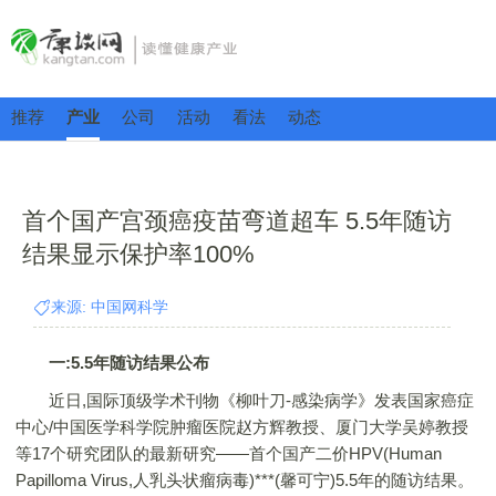
推荐
产业
公司
活动
看法
动态
首个国产宫颈癌疫苗弯道超车 5.5年随访
结果显示保护率100%
来源: 中国网科学
一:5.5年随访结果公布
近日,国际顶级学术刊物《柳叶刀-感染病学》发表国家癌症
中心/中国医学科学院肿瘤医院赵方辉教授、厦门大学吴婷教授
等17个研究团队的最新研究——首个国产二价HPV(Human
Papilloma Virus,人乳头状瘤病毒)***(馨可宁)5.5年的随访结果。