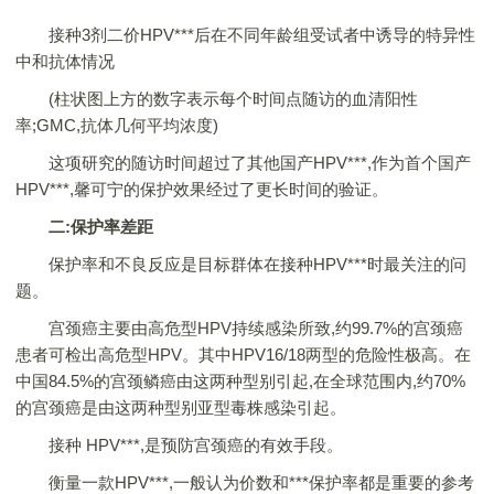
接种3剂二价HPV***后在不同年龄组受试者中诱导的特异性
中和抗体情况
(柱状图上方的数字表示每个时间点随访的血清阳性
率;GMC,抗体几何平均浓度)
这项研究的随访时间超过了其他国产HPV***,作为首个国产
HPV***,馨可宁的保护效果经过了更长时间的验证。
二:保护率差距
保护率和不良反应是目标群体在接种HPV***时最关注的问
题。
宫颈癌主要由高危型HPV持续感染所致,约99.7%的宫颈癌
患者可检出高危型HPV。其中HPV16/18两型的危险性极高。在
中国84.5%的宫颈鳞癌由这两种型别引起,在全球范围内,约70%
的宫颈癌是由这两种型别亚型毒株感染引起。
接种 HPV***,是预防宫颈癌的有效手段。
衡量一款HPV***,一般认为价数和***保护率都是重要的参考