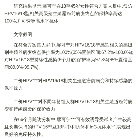
研究结果显示:馨可宁在18至45岁女性符合方案人群中,预防
HPV16/18型相关高级别生殖器癌前病变终点的保护率高达
100%,并可诱导高水平抗体。
文章截图
在符合方案集人群中,馨可宁对HPV16/18型感染相关的高级
别生殖器病变终点保护率为100%(95%置信区间:67.2%-100.0%);
对HPV16/18型持续性感染(6个月)的保护率为97.3%(95%置信区
间:89.9%-99.7%)。
二价HPV***对HPV16/18相关生殖道癌前病变和持续感染的
保护效力
二价HPV***对不同年龄组人群HPV16/18相关生殖道癌前病
变和持续感染的保护效力
在66个月随访分析中,馨可宁***可有效诱导受试者产生较高
且长期保持的HPV 16型及18型中和抗体和IgG抗体水平,表现出
良好的免疫持久性。