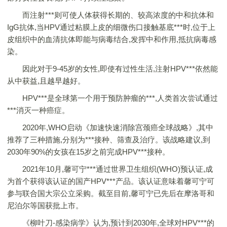
而注射***则可使人体获得长期的、较高浓度的中和抗体和
IgG抗体,当HPV通过粘膜上皮的细微伤口接触基底***时,位于上
皮组织中的血清抗体即能与病毒结合,发挥中和作用,抵抗病毒感
染。
因此对于9-45岁的女性,即使有过性生活,注射HPV***依然能
从中获益,且越早越好。
HPV***是全球第一个用于预防肿瘤的***,人类首次尝试通过
***消灭一种癌症。
2020年,WHO启动《加速快速消除宫颈癌全球战略》,其中
推荐了三种措施,分别为***接种、筛查及治疗。该战略建议,到
2030年90%的女孩在15岁之前完成HPV***接种。
2021年10月,馨可宁***通过世界卫生组织(WHO)预认证,成
为首个获得该认证的国产HPV***产品。该认证意味着馨可宁可
参与联合国大宗公立采购。截至目前,馨可宁已先后在摩洛哥和
尼泊尔等国获批上市。
《柳叶刀-感染病学》认为,预计到2030年,全球对HPV***的