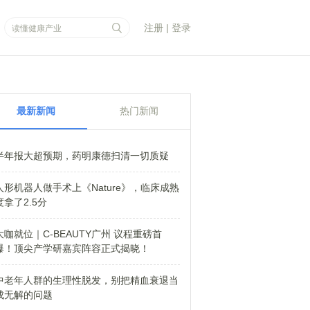
注册
|
登录
最新新闻
热门新闻
半年报大超预期，药明康德扫清一切质疑
人形机器人做手术上《Nature》，临床成熟
度拿了2.5分
大咖就位｜C-BEAUTY广州 议程重磅首
爆！顶尖产学研嘉宾阵容正式揭晓！
中老年人群的生理性脱发，别把精血衰退当
成无解的问题