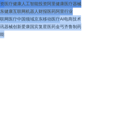
资
医疗
健康
人工智能
投资
阿里健康
医疗器械
东健康
互联网
机器人
财报
医药
阿里
行业
联网医疗
中国
领域
京东
移动医疗
AI
电商
技术
讯
器械
创新
爱康国宾
复星医药
金丐
齐鲁制药
能