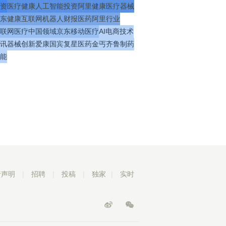
资
医疗
健康
人工智能
投资
阿里健康
医疗器械
东健康
互联网
机器人
财报
医药
阿里
行业
联网医疗
中国
领域
京东
移动医疗
AI
电商
技术
讯
器械
创新
爱康国宾
复星医药
金丐
齐鲁制药
能
责声明
|
招聘
|
投稿
|
独家
|
实时