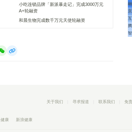
融
小吃连锁品牌「新派暴走记」完成3000万元
A+轮融资
京
互
和晨生物完成数千万元天使轮融资
腾
智
关于我们
|
寻求报道
|
联系我们
|
免
民健康
新浪健康