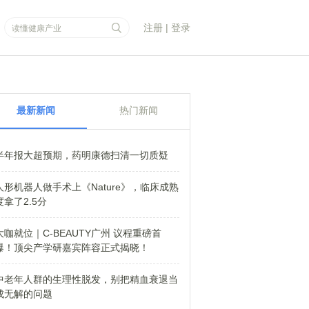
注册
|
登录
最新新闻
热门新闻
半年报大超预期，药明康德扫清一切质疑
人形机器人做手术上《Nature》，临床成熟
度拿了2.5分
大咖就位｜C-BEAUTY广州 议程重磅首
爆！顶尖产学研嘉宾阵容正式揭晓！
中老年人群的生理性脱发，别把精血衰退当
成无解的问题