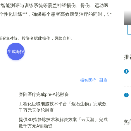
R智能测评与训练系统等覆盖神经损伤、骨伤、运动医
性化训练***，确保每个患者高效康复治疗的同时，让
谨慎对待。投资者据此操作，风险自担。
生成海报
推
1
​极智医疗
融资
赛陆医疗完成pre-A轮融资
2
工程化巨噬细胞技术平台「鲲石生物」完成数
千万元天使轮融资
提供3D指静脉技术和解决方案「云天瀚」完成
热
数千万元A轮融资