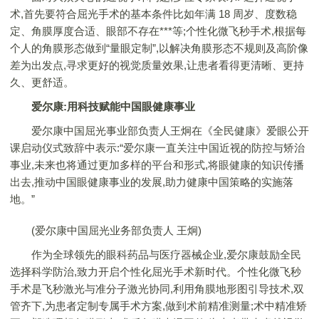
术,首先要符合屈光手术的基本条件比如年满 18 周岁、度数稳
定、角膜厚度合适、眼部不存在***等;个性化微飞秒手术,根据每
个人的角膜形态做到“量眼定制”,以解决角膜形态不规则及高阶像
差为出发点,寻求更好的视觉质量效果,让患者看得更清晰、更持
久、更舒适。
爱尔康:用科技赋能中国眼健康事业
爱尔康中国屈光事业部负责人王炯在《全民健康》爱眼公开
课启动仪式致辞中表示:“爱尔康一直关注中国近视的防控与矫治
事业,未来也将通过更加多样的平台和形式,将眼健康的知识传播
出去,推动中国眼健康事业的发展,助力健康中国策略的实施落
地。”
(爱尔康中国屈光业务部负责人 王炯)
作为全球领先的眼科药品与医疗器械企业,爱尔康鼓励全民
选择科学防治,致力开启个性化屈光手术新时代。个性化微飞秒
手术是飞秒激光与准分子激光协同,利用角膜地形图引导技术,双
管齐下,为患者定制专属手术方案,做到术前精准测量;术中精准矫