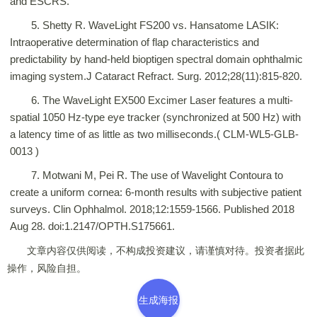
and ESCRS.
5. Shetty R. WaveLight FS200 vs. Hansatome LASIK:
Intraoperative determination of flap characteristics and
predictability by hand-held bioptigen spectral domain ophthalmic
imaging system.J Cataract Refract. Surg. 2012;28(11):815-820.
6. The WaveLight EX500 Excimer Laser features a multi-
spatial 1050 Hz-type eye tracker (synchronized at 500 Hz) with
a latency time of as little as two milliseconds.( CLM-WL5-GLB-
0013 )
7. Motwani M, Pei R. The use of Wavelight Contoura to
create a uniform cornea: 6-month results with subjective patient
surveys. Clin Ophhalmol. 2018;12:1559-1566. Published 2018
Aug 28. doi:1.2147/OPTH.S175661.
文章内容仅供阅读，不构成投资建议，请谨慎对待。投资者据此
操作，风险自担。
生成海报