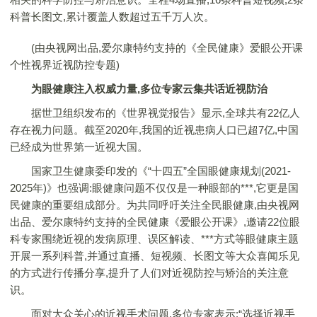
科普长图文,累计覆盖人数超过五千万人次。
(由央视网出品,爱尔康特约支持的《全民健康》爱眼公开课
个性视界近视防控专题)
为眼健康注入权威力量,多位专家云集共话近视防治
据世卫组织发布的《世界视觉报告》显示,全球共有22亿人
存在视力问题。截至2020年,我国的近视患病人口已超7亿,中国
已经成为世界第一近视大国。
国家卫生健康委印发的《“十四五”全国眼健康规划(2021-
2025年)》也强调:眼健康问题不仅仅是一种眼部的***,它更是国
民健康的重要组成部分。为共同呼吁关注全民眼健康,由央视网
出品、爱尔康特约支持的全民健康《爱眼公开课》,邀请22位眼
科专家围绕近视的发病原理、误区解读、***方式等眼健康主题
开展一系列科普,并通过直播、短视频、长图文等大众喜闻乐见
的方式进行传播分享,提升了人们对近视防控与矫治的关注意
识。
面对大众关心的近视手术问题,多位专家表示:“选择近视手