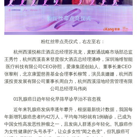
粉红丝带点亮仪式，右左至右：
杭州西溪悦榕庄酒店总经理苏兆龙，麦默通战略市场部总监
王秀竹，杭州西溪喜来登度假大酒店总经理潘峥，深圳瀚维智能
医疗科技有限公司CEO孙熙，爱康集团创始人、董事长兼CEO
张黎刚，北京康盟慈善基金会理事长柳莺，演员袁姗姗，杭州西
溪投资发展有限公司董事长周自力，杭州西溪湿地经营管理有限
公司总经理马伟岗
01乳腺癌日趋年轻化早筛早诊早治不容忽视
近年来乳腺癌发病率逐年攀升，根据最新统计数据，我国每
年新增乳腺癌患者约42万人，平均每76秒就有1例确诊，已成为
中国女性高发恶性肿瘤之一，且发病人群逐步年轻化。乳腺癌作
为女性健康的“头号杀手”，让众多女性“闻之色变”，但乳腺癌可