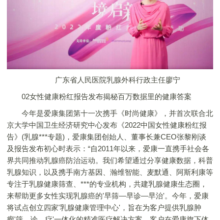
广东省人民医院乳腺外科行政主任廖宁
02女性健康粉红报告发布揭秘百万数据里的健康答案
今年是爱康集团第十一次携手《时尚健康》，并首次联合北
京大学中国卫生经济研究中心发布《2022中国女性健康粉红报
告》(乳腺***专题)，爱康集团创始人、董事长兼CEO张黎刚谈
及报告发布初心时表示：“自2011年以来，爱康一直携手社会各
界共同推动乳腺癌防治运动。我们希望通过分享健康数据，科普
乳腺知识，以及携手南方基因、瀚维智能、麦默通、阿斯利康等
专注于乳腺健康筛查、***的专业机构，共建乳腺健康生态圈，
来帮助更多女性实现乳腺癌的'早筛—早诊—早治'。今年，爱康
将试点创立四家'乳腺健康管理中心'，旨在为客户提供乳腺肿
瘤'筛、诊、疗'一体化的精准医疗解决方案。客户在爱康旗下体