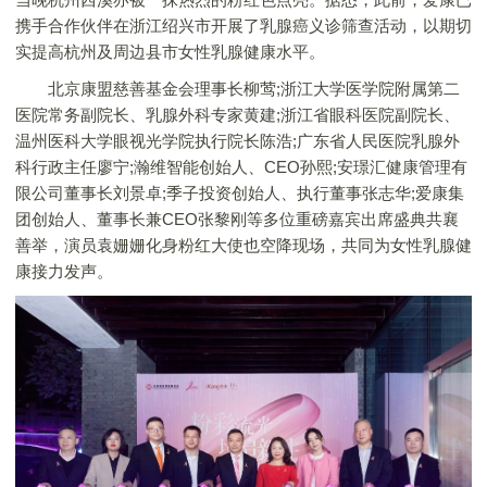
携手合作伙伴在浙江绍兴市开展了乳腺癌义诊筛查活动，以期切
实提高杭州及周边县市女性乳腺健康水平。
北京康盟慈善基金会理事长柳莺;浙江大学医学院附属第二
医院常务副院长、乳腺外科专家黄建;浙江省眼科医院副院长、
温州医科大学眼视光学院执行院长陈浩;广东省人民医院乳腺外
科行政主任廖宁;瀚维智能创始人、CEO孙熙;安璟汇健康管理有
限公司董事长刘景卓;季子投资创始人、执行董事张志华;爱康集
团创始人、董事长兼CEO张黎刚等多位重磅嘉宾出席盛典共襄
善举，演员袁姗姗化身粉红大使也空降现场，共同为女性乳腺健
康接力发声。