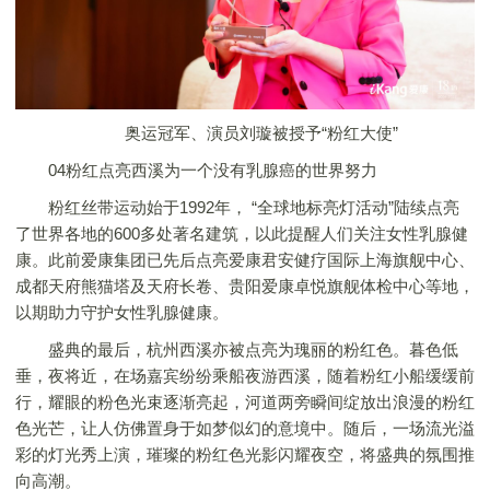
奥运冠军、演员刘璇被授予“粉红大使”
04粉红点亮西溪为一个没有乳腺癌的世界努力
粉红丝带运动始于1992年， “全球地标亮灯活动”陆续点亮
了世界各地的600多处著名建筑，以此提醒人们关注女性乳腺健
康。此前爱康集团已先后点亮爱康君安健疗国际上海旗舰中心、
成都天府熊猫塔及天府长卷、贵阳爱康卓悦旗舰体检中心等地，
以期助力守护女性乳腺健康。
盛典的最后，杭州西溪亦被点亮为瑰丽的粉红色。暮色低
垂，夜将近，在场嘉宾纷纷乘船夜游西溪，随着粉红小船缓缓前
行，耀眼的粉色光束逐渐亮起，河道两旁瞬间绽放出浪漫的粉红
色光芒，让人仿佛置身于如梦似幻的意境中。随后，一场流光溢
彩的灯光秀上演，璀璨的粉红色光影闪耀夜空，将盛典的氛围推
向高潮。