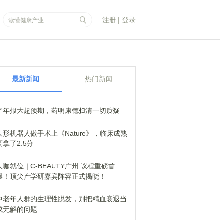
注册
|
登录
最新新闻
热门新闻
半年报大超预期，药明康德扫清一切质疑
人形机器人做手术上《Nature》，临床成熟
度拿了2.5分
大咖就位｜C-BEAUTY广州 议程重磅首
爆！顶尖产学研嘉宾阵容正式揭晓！
中老年人群的生理性脱发，别把精血衰退当
成无解的问题