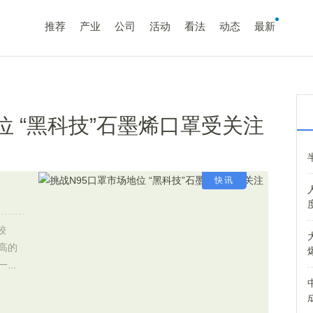
推荐
产业
公司
活动
看法
动态
最新
位 “黑科技”石墨烯口罩受关注
快讯
较
高的
..