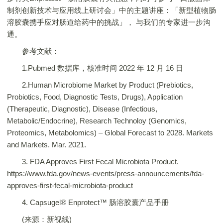
制剂创新技术与应用线上研讨会」中的主题讲座：「新型植物肠
溶胶囊携手应对肠道给药中的挑战」， 与我们的专家进一步沟
通。
参考文献：
1.Pubmed 数据库，核准时间 2022 年 12 月 16 日
2.Human Microbiome Market by Product (Prebiotics,
Probiotics, Food, Diagnostic Tests, Drugs), Application
(Therapeutic, Diagnostic), Disease (Infectious,
Metabolic/Endocrine), Research Technoloy (Genomics,
Proteomics, Metabolomics) – Global Forecast to 2028. Markets
and Markets. Mar. 2021.
3. FDA Approves First Fecal Microbiota Product.
https://www.fda.gov/news-events/press-announcements/fda-
approves-first-fecal-microbiota-product
4. Capsugel® Enprotect™ 肠溶胶囊产品手册
(来源：新视线)