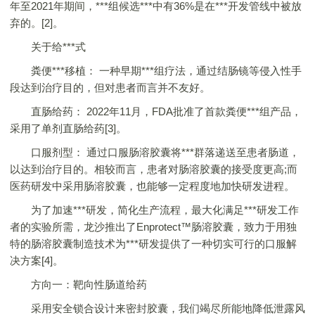
年至2021年期间，***组候选***中有36%是在***开发管线中被放
弃的。[2]。
关于给***式
粪便***移植： 一种早期***组疗法，通过结肠镜等侵入性手
段达到治疗目的，但对患者而言并不友好。
直肠给药： 2022年11月，FDA批准了首款粪便***组产品，
采用了单剂直肠给药[3]。
口服剂型： 通过口服肠溶胶囊将***群落递送至患者肠道，
以达到治疗目的。相较而言，患者对肠溶胶囊的接受度更高;而
医药研发中采用肠溶胶囊，也能够一定程度地加快研发进程。
为了加速***研发，简化生产流程，最大化满足***研发工作
者的实验所需，龙沙推出了Enprotect™肠溶胶囊，致力于用独
特的肠溶胶囊制造技术为***研发提供了一种切实可行的口服解
决方案[4]。
方向一：靶向性肠道给药
采用安全锁合设计来密封胶囊，我们竭尽所能地降低泄露风