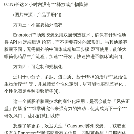
0.1N)长达 2 小时内没有***释放或产物降解
(图片来源：产品手册[4])
方向三：不需要额外包衣
Enprotect™肠溶胶囊采用双层制造技术，确保有针对性地
将 API 向远端肠道 给药，而不需要额外的赋形剂。与其他肠溶
胶囊不同，无需额外的中间体或精加工步骤 即可使用，能够大
幅简化药品生产流程，加速***开发，快速推进至临床试验[4]。
方向四：可定制和规模化
适用于小分子、多肽、蛋白质、基于RNA的治疗***及活性
生物治疗*** 等，并且接受个性化定制，尽可能地实现差异化，
个性化满足各种实验所需[4]。
这一全新肠溶胶囊技术的商业化应用，是否会能给「风头正
盛」的肠道***组学研究带来强有力的推动，使其成为下一个***
研发风口， 让我们拭目以待!
想要了解更多，欢迎关注「Capsugel苏州胶囊」，获取更
多有关Enprotect™肠溶胶囊有关信息，同时可参与「口服固体