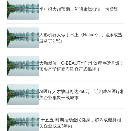
半年报大超预期，药明康德扫清一切质疑
人形机器人做手术上《Nature》，临床成熟
度拿了2.5分
大咖就位｜C-BEAUTY广州 议程重磅首爆！
顶尖产学研嘉宾阵容正式揭晓！
AI医疗人才缺口将达250万，近四成AI医疗相
关企业集聚一线城市
“十五五”时期推动全民健身，超四成健身相
关企业成立3年内