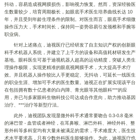
抖动，容易造成视网膜损伤，影响视力恢复。然而，资深经验医
生数量较少，培育周期极长，如眼底手术医生培养曲线长达 10
年，并且受到年龄生理条件的限制。对医生而言，眼底手术细微
操作压力大，手术时间长，保持同一姿势容易引发颈椎和手腕等
职业病。
针对上述痛点，迪视医疗已经研发了自主知识产权的创新眼
科手术机器人系统，并建立了上千方的设备和高值耗材研发生产
基地。眼科医生可基于迪视机器人超高的运动精度，突破人类生
理操作极限，实现更精准的眼底视网膜手术，大大提高手术疗
效。并且机器人操作较比人手更稳定、无抖动，可延长一线医生
的职业生涯、增加可手术的医生数量。迪视正在扩展实现该平台
在包括拥有数十亿患者的白内障、青光眼等其他眼科***的应
用，并已与多家眼科生物科技公司达成合作意向，助力推动基因
治疗、***治疗等新型疗法。
此外，迪视团队发现显微外科手术通常要吻合 0.3-0.8 毫米
的淋巴管 - 血管或者神经，在耳鼻喉、淋巴外科、神经外科、整
形外科等多科室均有大量未被满足的需求，手术难度大，医生技
术水平要求高，只有少数外科医生能够操作。为此，迪视医疗也