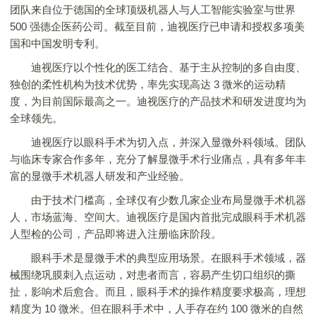
团队来自位于德国的全球顶级机器人与人工智能实验室与世界
500 强德企医药公司。截至目前，迪视医疗已申请和授权多项美
国和中国发明专利。
迪视医疗以个性化的医工结合、基于主从控制的多自由度、
独创的柔性机构为技术优势，率先实现高达 3 微米的运动精
度，为目前国际最高之一。迪视医疗的产品技术和研发进度均为
全球领先。
迪视医疗以眼科手术为切入点，并深入显微外科领域。团队
与临床专家合作多年，充分了解显微手术行业痛点，具有多年丰
富的显微手术机器人研发和产业经验。
由于技术门槛高，全球仅有少数几家企业布局显微手术机器
人，市场蓝海、空间大。迪视医疗是国内首批完成眼科手术机器
人型检的公司，产品即将进入注册临床阶段。
眼科手术是显微手术的典型应用场景。在眼科手术领域，器
械围绕巩膜刺入点运动，对患者而言，容易产生切口组织的撕
扯，影响术后愈合。而且，眼科手术的操作精度要求极高，理想
精度为 10 微米。但在眼科手术中，人手存在约 100 微米的自然