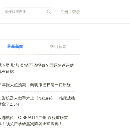
注册
|
登录
最新新闻
热门新闻
试管婴儿“加项”值不值得做？国际综述评估
现有证据
半年报大超预期，药明康德扫清一切质疑
人形机器人做手术上《Nature》，临床成熟
度拿了2.5分
大咖就位｜C-BEAUTY广州 议程重磅首
爆！顶尖产学研嘉宾阵容正式揭晓！