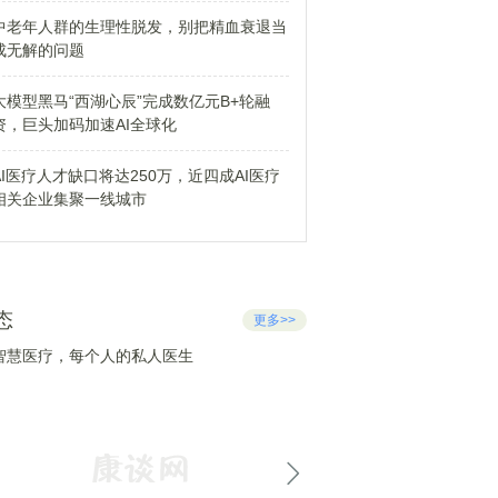
中老年人群的生理性脱发，别把精血衰退当
成无解的问题
大模型黑马“西湖心辰”完成数亿元B+轮融
资，巨头加码加速AI全球化
AI医疗人才缺口将达250万，近四成AI医疗
相关企业集聚一线城市
态
更多>>