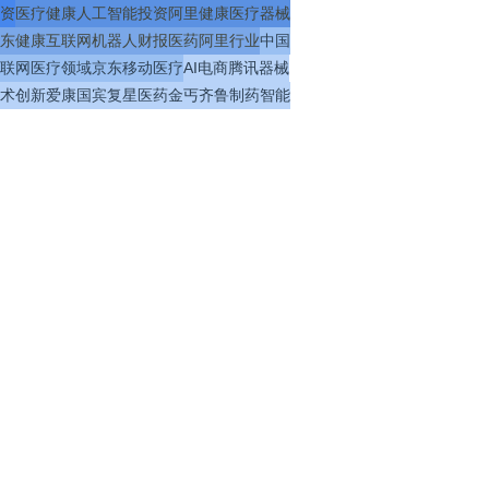
资
医疗
健康
人工智能
投资
阿里健康
医疗器械
东健康
互联网
机器人
财报
医药
阿里
行业
中国
联网医疗
领域
京东
移动医疗
AI
电商
腾讯
器械
术
创新
爱康国宾
复星医药
金丐
齐鲁制药
智能