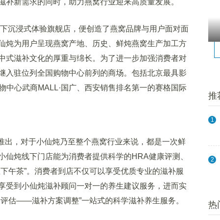
滋补新需求的同时，助力燕窝行业迎来高质量发展。
下沉浸式体验旗舰店，便创造了燕窝品牌与用户面对面
仙炖为用户呈现燕窝产地、历史、鲜炖燕窝生产加工方
中式滋补文化的厚重与绵长。为了进一步加强消费者对
继入驻位列全国购物中心前列的商场。包括北京最具影
物中心武商MALL·国广、西安销售排名第一的赛格国际
推
1
推出，对于小仙炖乃至整个燕窝行业来说，都是一次鲜
小仙炖线下门店能为消费者提供科学的HRA健康评测、
2
生下午茶”。消费者到店不仅可以享受优质专业的滋补服
享受到小仙炖滋补顾问一对一的养生建议服务，进而实
康评估——滋补方案调整”一站式的科学滋补养生服务。
热