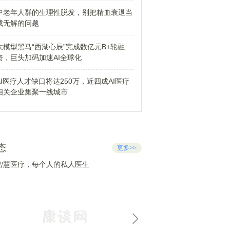
中老年人群的生理性脱发，别把精血衰退当
成无解的问题
大模型黑马“西湖心辰”完成数亿元B+轮融
资，巨头加码加速AI全球化
AI医疗人才缺口将达250万，近四成AI医疗
相关企业集聚一线城市
态
更多>>