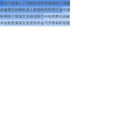
资
医疗
健康
人工智能
投资
阿里健康
医疗器械
东健康
互联网
机器人
财报
医药
阿里
行业
中国
联网医疗
领域
京东
移动医疗
AI
电商
腾讯
器械
术
创新
爱康国宾
复星医药
金丐
齐鲁制药
智能