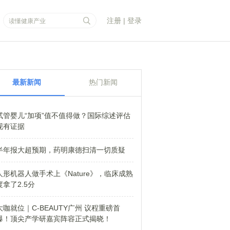
注册
|
登录
最新新闻
热门新闻
试管婴儿“加项”值不值得做？国际综述评估
现有证据
半年报大超预期，药明康德扫清一切质疑
人形机器人做手术上《Nature》，临床成熟
度拿了2.5分
大咖就位｜C-BEAUTY广州 议程重磅首
爆！顶尖产学研嘉宾阵容正式揭晓！