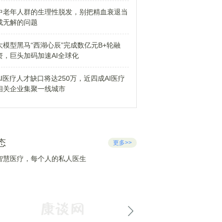
中老年人群的生理性脱发，别把精血衰退当
成无解的问题
大模型黑马“西湖心辰”完成数亿元B+轮融
资，巨头加码加速AI全球化
AI医疗人才缺口将达250万，近四成AI医疗
相关企业集聚一线城市
态
更多>>