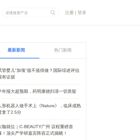
注册
|
登录
最新新闻
热门新闻
试管婴儿“加项”值不值得做？国际综述评估
现有证据
半年报大超预期，药明康德扫清一切质疑
人形机器人做手术上《Nature》，临床成熟
度拿了2.5分
大咖就位｜C-BEAUTY广州 议程重磅首
爆！顶尖产学研嘉宾阵容正式揭晓！