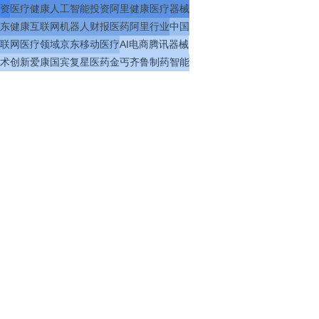
资
医疗
健康
人工智能
投资
阿里健康
医疗器械
东健康
互联网
机器人
财报
医药
阿里
行业
中国
联网医疗
领域
京东
移动医疗
AI
电商
腾讯
器械
术
创新
爱康国宾
复星医药
金丐
齐鲁制药
智能