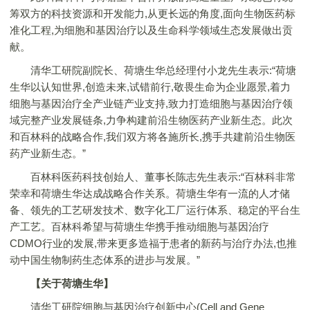
筹双方的科技资源和开发能力,从更长远的角度,面向生物医药标
准化工程,为细胞和基因治疗以及生命科学领域生态发展做出贡
献。
清华工研院副院长、荷塘生华总经理付小龙先生表示:“荷塘
生华以认知世界,创造未来,试错前行,敬畏生命为企业愿景,着力
细胞与基因治疗全产业链产业支持,致力打造细胞与基因治疗领
域完整产业发展链条,力争构建前沿生物医药产业新生态。此次
和百林科的战略合作,我们双方将各施所长,携手共建前沿生物医
药产业新生态。”
百林科医药科技创始人、董事长陈志先生表示:“百林科非常
荣幸和荷塘生华达成战略合作关系。荷塘生华有一流的人才储
备、领先的工艺研发技术、数字化工厂运行体系、稳定的平台生
产工艺。百林科希望与荷塘生华携手推动细胞与基因治疗
CDMO行业的发展,带来更多造福于患者的新药与治疗办法,也推
动中国生物制药生态体系的进步与发展。”
【关于荷塘生华】
清华工研院细胞与基因治疗创新中心(Cell and Gene