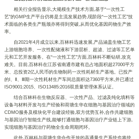
相关行业报告显示,大规模生产技术方面,基于“一次性工
艺”的GMP生产平台仍将是主流发展趋势,现阶段“一次性工艺”技
术面临的各类生产瓶颈亦将得到突破,从而优化基因药物生产效
率。
自2021年4月成立以来,百林科迅速发展,产品涵盖生物工艺
上游细胞培养、一次性配储液和下游层析、超滤、过滤等工艺单
元和工艺开发服务。在“一次性工艺”方面,百林科不断钻研,攻克
难关。目前,百林科在江苏省南通市建有总占地面积超27000平方
米、总投资2亿人民币的生物制药一次性耗材生产基地。已投产
的Ⅰ、Ⅱ、Ⅲ期一次性耗材生产车间总面积达7360平方米,并已通过
ISO9001:2015、ISO13485:2016双质量管理体系认证。
结合百林科在生物反应器、一次性产品、过滤及纯化填料等
设备与材料开发与生产经验和荷塘生华在细胞与基因治疗领域的
CDMO服务及模块化平台建设经验,双方优势互补,合作共建细胞
与基因治疗智能生产线,能够打通细胞与基因治疗产业链上下游,
实现细胞与基因治疗药物全生命周期闭环。
此外,百林科与荷塘生华合作开放的高通量生产系统也将统