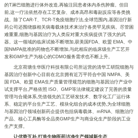
的T淋巴细胞进行体外改造,再输注回患者体内杀伤肿瘤。但目
前,这一疗法依然存在工艺复杂、成本高昂和毒副反应等各类挑
战。除了CAR-T、TCR-T免疫细胞疗法,全球范围内,基因治疗新
药公司还围绕腺相关病毒载体技术来治疗各类罕见疾病。尽管困
难重重,细胞与基因治疗为人类应对重大疾病提供了强大的武
器。这一领域的临床试验不断增加,获美国FDA、欧盟 EMA、中
国NMPA批准的药物也不断增加,与此相应的临床级生产工艺开
发和GMP生产为核心的CDMO服务需求也不断上升。
北京荷塘生华医疗科技有限公司所运营的清华工研院细胞与
基因治疗创新中心目前在北京拥有近万平符合中国 NMPA、美
国 FDA、欧盟 EMA生产质量管理规范的细胞与基因治疗产业中
试支撑平台,严格依照 ISO、GMP等法律规定建设了完善的质量
管理与合规体系,凭借领先的工艺研发技术、数字化工厂运行体
系、稳定的平台生产工艺、模块化组合的成本优势,为全球细胞
与基因治疗领域创新药企提供包括病毒载体、mRNA、细胞治疗
产品、核心工具酶等全品类GMP生产与商业化生产阶段的工业
生产支撑。
让优势互补,打造生物医药洁净生产领域新生态