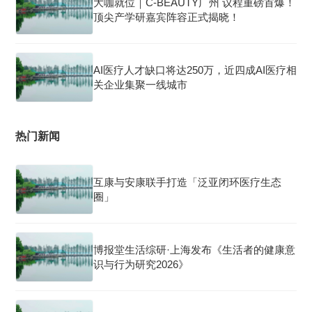
大咖就位｜C-BEAUTY广州 议程重磅首爆！
顶尖产学研嘉宾阵容正式揭晓！
AI医疗人才缺口将达250万，近四成AI医疗相
关企业集聚一线城市
热门新闻
互康与安康联手打造「泛亚闭环医疗生态
圈」
博报堂生活综研·上海发布《生活者的健康意
识与行为研究2026》