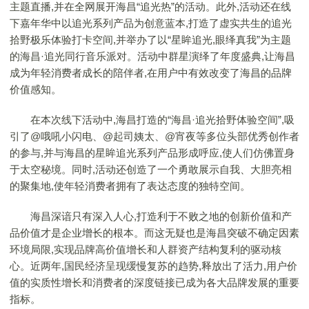
主题直播,并在全网展开海昌“追光热”的活动。此外,活动还在线
下嘉年华中以追光系列产品为创意蓝本,打造了虚实共生的追光
拾野极乐体验打卡空间,并举办了以“星眸追光,眼绎真我”为主题
的海昌·追光同行音乐派对。活动中群星演绎了年度盛典,让海昌
成为年轻消费者成长的陪伴者,在用户中有效改变了海昌的品牌
价值感知。
在本次线下活动中,海昌打造的“海昌·追光拾野体验空间”,吸
引了@哦吼小闪电、@起司姨太、@宵夜等多位头部优秀创作者
的参与,并与海昌的星眸追光系列产品形成呼应,使人们仿佛置身
于太空秘境。同时,活动还创造了一个勇敢展示自我、大胆亮相
的聚集地,使年轻消费者拥有了表达态度的独特空间。
海昌深谙只有深入人心,打造利于不败之地的创新价值和产
品价值才是企业增长的根本。而这无疑也是海昌突破不确定因素
环境局限,实现品牌高价值增长和人群资产结构复利的驱动核
心。近两年,国民经济呈现缓慢复苏的趋势,释放出了活力,用户价
值的实质性增长和消费者的深度链接已成为各大品牌发展的重要
指标。