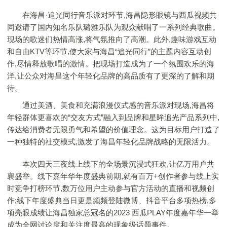
在海昌·追光同行音乐派对环节,海昌隐形眼镜与西瓜视频共
同邀请了国内知名乐队璐雅乐队为观众献唱了一系列经典歌曲。
现场的歌迷们热情高涨,将气氛推向了高潮。此外,趣味游戏互动
和自由KTV等环节,使大家与海昌“追光同行”的主题内容互动创
作,尽情释放歌唱的激情。把现场打造成为了一个氛围欢乐的海
洋,让公众对海昌这个年轻化品牌的高品质有了更深的了解和期
待。
通过美酒、美食和充满浪漫仪式感的音乐派对现场,海昌将
年轻群体更喜欢的“交友方式”融入到品牌和星眸追光产品系列中,
传达给消费者无限勇气和希望的价值理念。这为目标用户打造了
一种独特的社交模式,激发了海昌年轻化品牌战略的无限活力。
本次四天三夜线上线下的全场景沉浸式狂欢,让亿万用户共
襄盛举。线下嘉年华年度盛典前期,就有百万+创作者参与线上实
时竞争打榜环节,数万位用户主动参与官方活动的直播和视频创
作;线下年度盛典当日更是频频登陆微博、抖音平台多项热榜,多
项亮眼成绩让海昌独家总冠名的2023 西瓜PLAY年度嘉年华一举
成为全网讨论度和关注度最高的现象级话题事件。