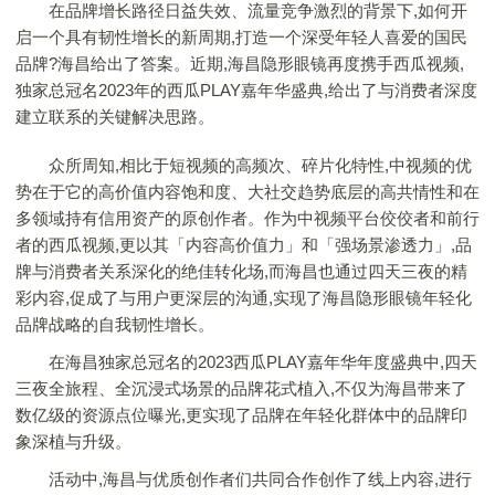
在品牌增长路径日益失效、流量竞争激烈的背景下,如何开
启一个具有韧性增长的新周期,打造一个深受年轻人喜爱的国民
品牌?海昌给出了答案。近期,海昌隐形眼镜再度携手西瓜视频,
独家总冠名2023年的西瓜PLAY嘉年华盛典,给出了与消费者深度
建立联系的关键解决思路。
众所周知,相比于短视频的高频次、碎片化特性,中视频的优
势在于它的高价值内容饱和度、大社交趋势底层的高共情性和在
多领域持有信用资产的原创作者。作为中视频平台佼佼者和前行
者的西瓜视频,更以其「内容高价值力」和「强场景渗透力」,品
牌与消费者关系深化的绝佳转化场,而海昌也通过四天三夜的精
彩内容,促成了与用户更深层的沟通,实现了海昌隐形眼镜年轻化
品牌战略的自我韧性增长。
在海昌独家总冠名的2023西瓜PLAY嘉年华年度盛典中,四天
三夜全旅程、全沉浸式场景的品牌花式植入,不仅为海昌带来了
数亿级的资源点位曝光,更实现了品牌在年轻化群体中的品牌印
象深植与升级。
活动中,海昌与优质创作者们共同合作创作了线上内容,进行