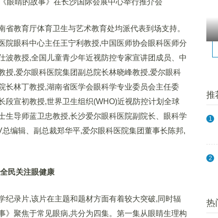
眼睛的故事》在长沙国际会展中心举行推介会
省教育厅体育卫生与艺术教育处均派代表到场支持。
医院眼科中心主任王宁利教授,中国医师协会眼科医师分
仕波教授,全国儿童青少年近视防控专家宣讲团成员、中
教授,爱尔眼科医院集团副总院长林晓峰教授,爱尔眼科
院长林丁教授,湖南省医学会眼科学专业委员会主任委
推
段宣初教授,世界卫生组织(WHO)近视防控计划全球
士生导师蓝卫忠教授,长沙爱尔眼科医院副院长、眼科学
1
V总编辑、副总裁郑华平,爱尔眼科医院集团董事长陈邦,
2
召全民关注眼健康
录片,该片在主题和题材方面有着较大突破,同时辐
热
事》聚焦于常见眼病,共分为四集。第一集从眼睛生理构