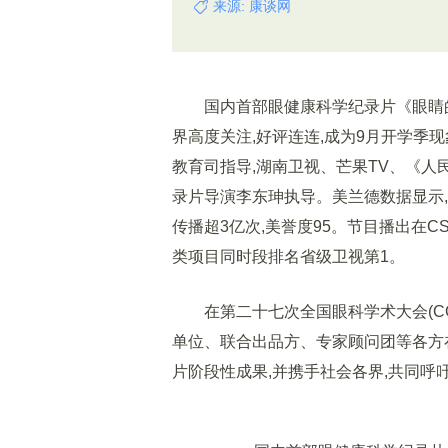
来源: 康谈网
国内首部眼健康科学纪录片《眼睛的故事
界高度关注,好评连连,成为9月开学季
教育司指导,湖南卫视、芒果TV、《人
录片导演李东珅执导。美兰德数据显示
传播超3亿次,美誉度95。节目播出在CS
类项目同时段排名省级卫视第1。
在第二十七次全国眼科学术大会(CCOS
单位、联合出品方、专家顾问团等各方
片阶段性成果,并携手社会各界,共同呼