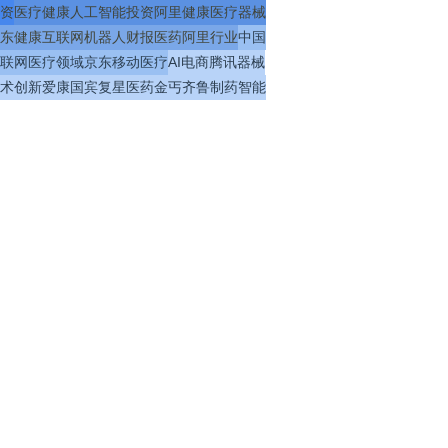
资
医疗
健康
人工智能
投资
阿里健康
医疗器械
东健康
互联网
机器人
财报
医药
阿里
行业
中国
联网医疗
领域
京东
移动医疗
AI
电商
腾讯
器械
术
创新
爱康国宾
复星医药
金丐
齐鲁制药
智能