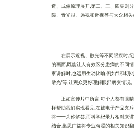
造、成像原理展开,第二、三、四集则
障、青光眼、远视和近视等与大众相关
活
在展示近视、散光等不同眼疾时,纪
的画面,既能让人有效区分患病的不同
家讲解时,也运用生动比喻,例如“眼球
散光”等,让观众更好理解眼部病变情况
正如宣传片中所言,每个人都有眼睛,
样帮助我们实现看见,在被电子产品充斥
将一一为你解答,而科学纪录片相对来
结合,集思广益将专业晦涩的相关知识翻