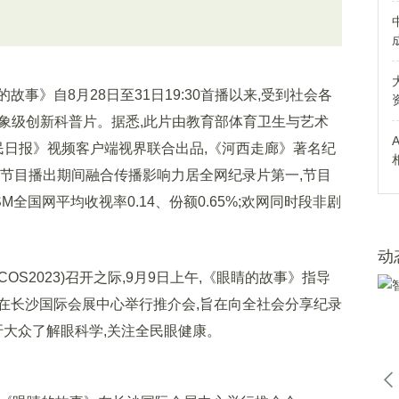
》自8月28日至31日19:30首播以来,受到社会各
现象级创新科普片。据悉,此片由教育部体育卫生与艺术
民日报》视频客户端视界联合出品,《河西走廊》著名纪
,节目播出期间融合传播影响力居全网纪录片第一,节目
M全国网平均收视率0.14、份额0.65%;欢网同时段非剧
动
2023)召开之际,9月9日上午,《眼睛的故事》指导
在长沙国际会展中心举行推介会,旨在向全社会分享纪录
吁大众了解眼科学,关注全民眼健康。