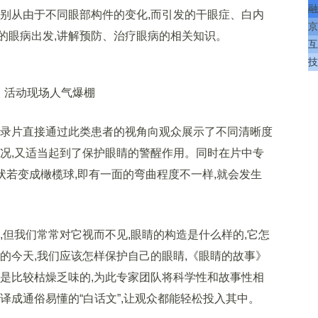
融
分别从由于不同眼部构件的变化,而引发的干眼症、白内
京
的眼病出发,讲解预防、治疗眼病的相关知识。
互
技
动现场人气爆棚
录片直接通过此类患者的视角向观众展示了不同清晰度
情况,又适当起到了保护眼睛的警醒作用。同时在片中专
形状若变成橄榄球,即有一面的弯曲程度不一样,就会发生
。
但我们常常对它视而不见,眼睛的构造是什么样的,它怎
的今天,我们应该怎样保护自己的眼睛,《眼睛的故事》
讲是比较枯燥乏味的,为此专家团队将科学性和故事性相
译成通俗易懂的“白话文”,让观众都能轻松投入其中。