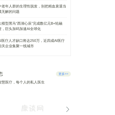
中老年人群的生理性脱发，别把精血衰退当
成无解的问题
大模型黑马“西湖心辰”完成数亿元B+轮融
资，巨头加码加速AI全球化
AI医疗人才缺口将达250万，近四成AI医疗
相关企业集聚一线城市
态
更多>>