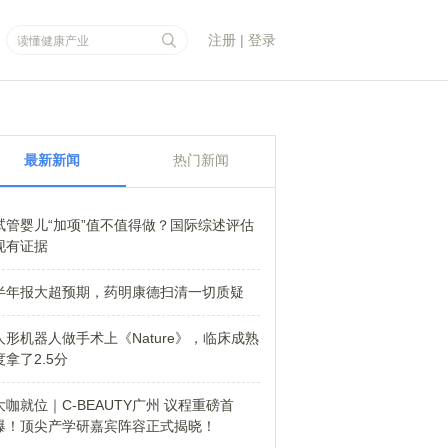
注册
|
登录
最新新闻
热门新闻
试管婴儿“加项”值不值得做？国际综述评估
现有证据
半年报大超预期，药明康德扫清一切质疑
人形机器人做手术上《Nature》，临床成熟
度拿了2.5分
大咖就位｜C-BEAUTY广州 议程重磅首
爆！顶尖产学研嘉宾阵容正式揭晓！