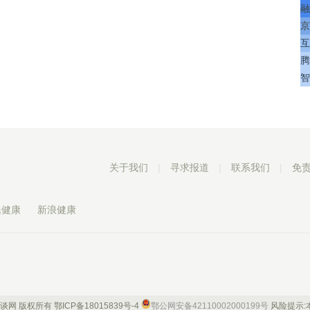
融
京
互
腾
智
关于我们
|
寻求报道
|
联系我们
|
免
民健康
新浪健康
 康谈网 版权所有
鄂ICP备18015839号-4
鄂公网安备42110002000199号
风险提示: