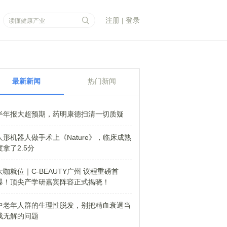
注册
|
登录
最新新闻
热门新闻
半年报大超预期，药明康德扫清一切质疑
人形机器人做手术上《Nature》，临床成熟
度拿了2.5分
大咖就位｜C-BEAUTY广州 议程重磅首
爆！顶尖产学研嘉宾阵容正式揭晓！
中老年人群的生理性脱发，别把精血衰退当
成无解的问题