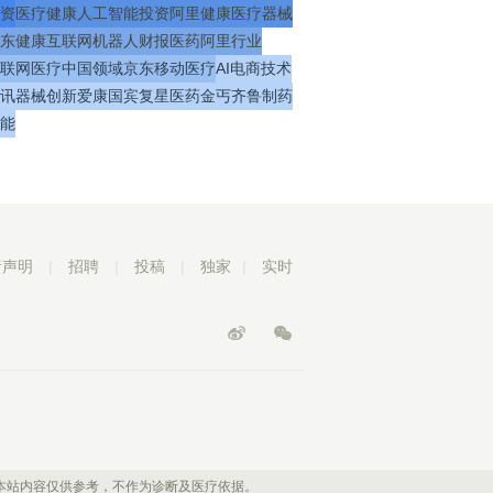
资
医疗
健康
人工智能
投资
阿里健康
医疗器械
东健康
互联网
机器人
财报
医药
阿里
行业
联网医疗
中国
领域
京东
移动医疗
AI
电商
技术
讯
器械
创新
爱康国宾
复星医药
金丐
齐鲁制药
能
责声明
|
招聘
|
投稿
|
独家
|
实时
本站内容仅供参考，不作为诊断及医疗依据。