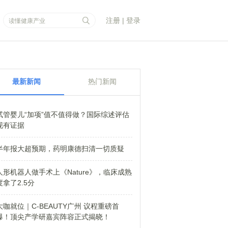
注册
|
登录
最新新闻
热门新闻
试管婴儿“加项”值不值得做？国际综述评估
现有证据
半年报大超预期，药明康德扫清一切质疑
人形机器人做手术上《Nature》，临床成熟
度拿了2.5分
大咖就位｜C-BEAUTY广州 议程重磅首
爆！顶尖产学研嘉宾阵容正式揭晓！