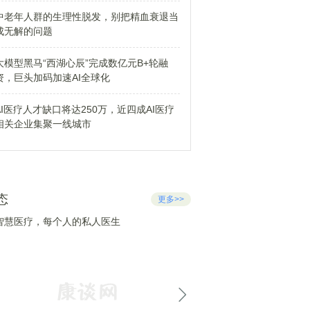
中老年人群的生理性脱发，别把精血衰退当
成无解的问题
大模型黑马“西湖心辰”完成数亿元B+轮融
资，巨头加码加速AI全球化
AI医疗人才缺口将达250万，近四成AI医疗
相关企业集聚一线城市
态
更多>>