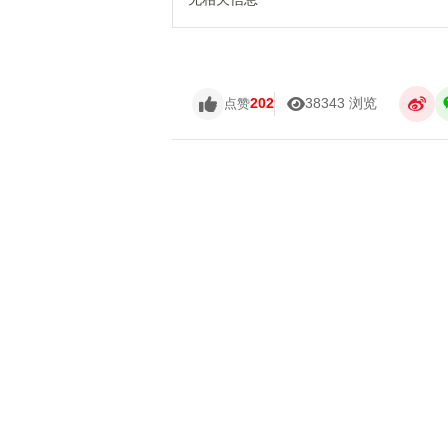
202
38343 浏览
点赞