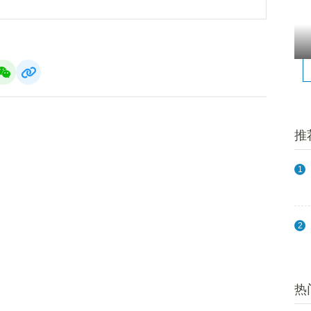
推
1
2
热