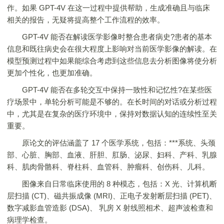
作。如果 GPT-4V 在这一过程中提供帮助，生成准确且与临床
相关的报告，无疑将提高整个工作流程的效率。
GPT-4V 能否在解读医学影像时整合患者病史?患者的基本
信息和既往病史会在很大程度上影响对当前医学影像的解读。在
模型预测过程中如果能综合考虑到这些信息去分析图像将使分析
更加个性化，也更加准确。
GPT-4V 能否在多轮交互中保持一致性和记忆性?在某些医
疗场景中，单轮分析可能是不够的。在长时间的对话或分析过程
中，尤其是在复杂的医疗环境中，保持对数据认知的连续性至关
重要。
原论文的评估涵盖了 17 个医学系统，包括：***系统、头颈
部、心脏、胸部、血液、肝胆、肛肠、泌尿、妇科、产科、乳腺
科、肌肉骨骼科、脊柱科、血管科、肿瘤科、创伤科、儿科。
图像来自日常临床使用的 8 种模态，包括：X 光、计算机断
层扫描 (CT)、磁共振成像 (MRI)、正电子发射断层扫描 (PET)、
数字减影血管造影 (DSA)、 乳房 X 射线照相术、超声波检查和
病理学检查。