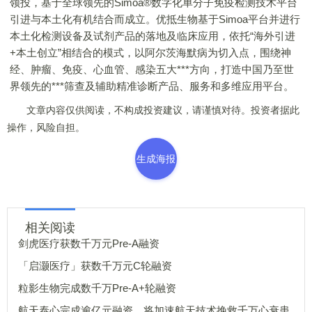
领投，基于全球领先的Simoa®数字化单分子免疫检测技术平台
引进与本土化有机结合而成立。优抵生物基于Simoa平台并进行
本土化检测设备及试剂产品的落地及临床应用，依托“海外引进
+本土创立”相结合的模式，以阿尔茨海默病为切入点，围绕神
经、肿瘤、免疫、心血管、感染五大***方向，打造中国乃至世
界领先的***筛查及辅助精准诊断产品、服务和多维应用平台。
文章内容仅供阅读，不构成投资建议，请谨慎对待。投资者据此
操作，风险自担。
生成海报
相关阅读
剑虎医疗获数千万元Pre-A融资
「启灏医疗」获数千万元C轮融资
粒影生物完成数千万Pre-A+轮融资
航天泰心完成逾亿元融资，将加速航天技术挽救千万心衰患