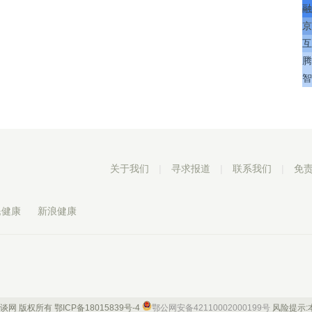
融
京
互
腾
智
关于我们
|
寻求报道
|
联系我们
|
免
民健康
新浪健康
 康谈网 版权所有
鄂ICP备18015839号-4
鄂公网安备42110002000199号
风险提示: