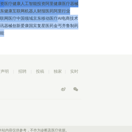
资
医疗
健康
人工智能
投资
阿里健康
医疗器械
东健康
互联网
机器人
财报
医药
阿里
行业
联网医疗
中国
领域
京东
移动医疗
AI
电商
技术
讯
器械
创新
爱康国宾
复星医药
金丐
齐鲁制药
能
责声明
|
招聘
|
投稿
|
独家
|
实时
本站内容仅供参考，不作为诊断及医疗依据。