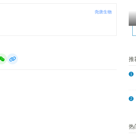
尧唐生物
推
1
2
热