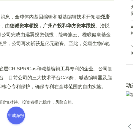
1月30日消息，全球体内基因编辑和碱基编辑技术开拓者
尧唐
资
，由
德诚资本领投，广州产投和华方资本跟投
。浩悦
月公司完成由远翼投资领投，险峰旗云、楹联健康基金
资后，公司再次斩获超亿元融资。至此，尧唐生物A轮
RISPR/Cas和碱基编辑工具专利的企业。公司拥
台，目前公司的三大技术平台Cas酶、碱基编辑器及脂
动
权和核心专利保护，确保专利在全球范围的自由实施。
谨慎对待。投资者据此操作，风险自担。
生成海报