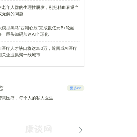
中老年人群的生理性脱发，别把精血衰退当
成无解的问题
大模型黑马“西湖心辰”完成数亿元B+轮融
资，巨头加码加速AI全球化
AI医疗人才缺口将达250万，近四成AI医疗
相关企业集聚一线城市
态
更多>>