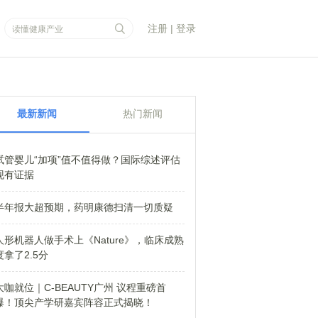
注册
|
登录
最新新闻
热门新闻
试管婴儿“加项”值不值得做？国际综述评估
现有证据
半年报大超预期，药明康德扫清一切质疑
人形机器人做手术上《Nature》，临床成熟
度拿了2.5分
大咖就位｜C-BEAUTY广州 议程重磅首
爆！顶尖产学研嘉宾阵容正式揭晓！