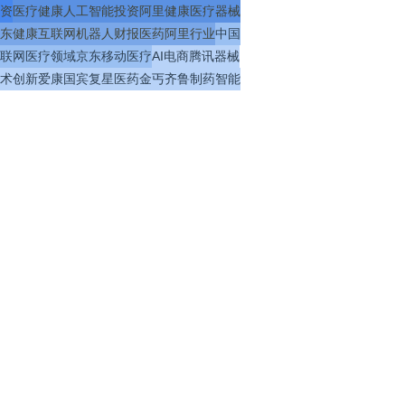
资
医疗
健康
人工智能
投资
阿里健康
医疗器械
东健康
互联网
机器人
财报
医药
阿里
行业
中国
联网医疗
领域
京东
移动医疗
AI
电商
腾讯
器械
术
创新
爱康国宾
复星医药
金丐
齐鲁制药
智能