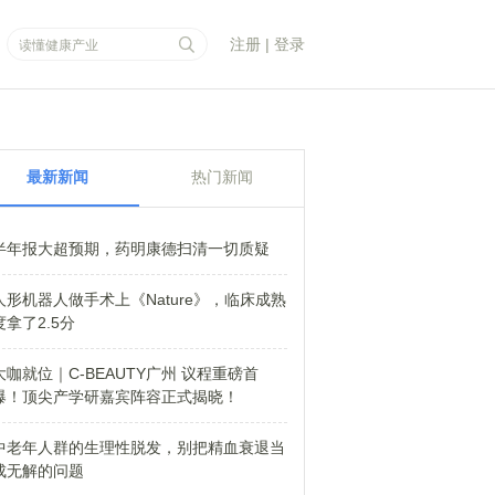
注册
|
登录
最新新闻
热门新闻
半年报大超预期，药明康德扫清一切质疑
人形机器人做手术上《Nature》，临床成熟
度拿了2.5分
大咖就位｜C-BEAUTY广州 议程重磅首
爆！顶尖产学研嘉宾阵容正式揭晓！
中老年人群的生理性脱发，别把精血衰退当
成无解的问题