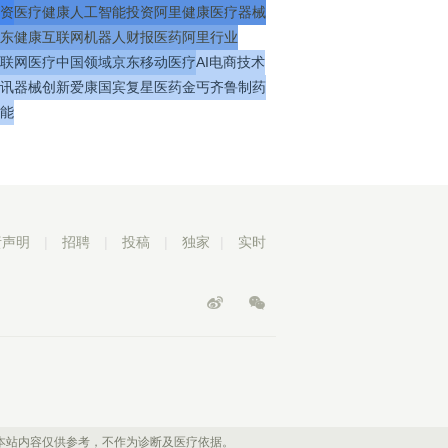
资
医疗
健康
人工智能
投资
阿里健康
医疗器械
东健康
互联网
机器人
财报
医药
阿里
行业
联网医疗
中国
领域
京东
移动医疗
AI
电商
技术
讯
器械
创新
爱康国宾
复星医药
金丐
齐鲁制药
能
责声明
|
招聘
|
投稿
|
独家
|
实时
本站内容仅供参考，不作为诊断及医疗依据。