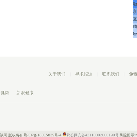
融
京
互
腾
智
关于我们
|
寻求报道
|
联系我们
|
免
民健康
新浪健康
 康谈网 版权所有
鄂ICP备18015839号-4
鄂公网安备42110002000199号
风险提示: