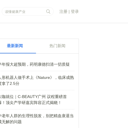
注册
|
登录
最新新闻
热门新闻
半年报大超预期，药明康德扫清一切质疑
人形机器人做手术上《Nature》，临床成熟
度拿了2.5分
大咖就位｜C-BEAUTY广州 议程重磅首
爆！顶尖产学研嘉宾阵容正式揭晓！
中老年人群的生理性脱发，别把精血衰退当
成无解的问题