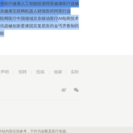
资
医疗
健康
人工智能
投资
阿里健康
医疗器械
东健康
互联网
机器人
财报
医药
阿里
行业
联网医疗
中国
领域
京东
移动医疗
AI
电商
技术
讯
器械
创新
爱康国宾
复星医药
金丐
齐鲁制药
能
责声明
|
招聘
|
投稿
|
独家
|
实时
本站内容仅供参考，不作为诊断及医疗依据。