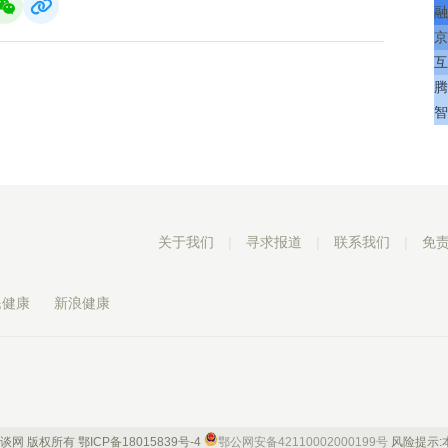
融
京
互
腾
智
关于我们
|
寻求报道
|
联系我们
|
免
民健康
新浪健康
 康谈网 版权所有
鄂ICP备18015839号-4
鄂公网安备42110002000199号
风险提示: