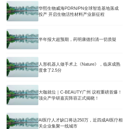
华熙生物威海PDRN/PN全球智造基地落成
投产 开启生物活性材料产业新征程
半年报大超预期，药明康德扫清一切质疑
人形机器人做手术上《Nature》，临床成熟
度拿了2.5分
大咖就位｜C-BEAUTY广州 议程重磅首爆！
顶尖产学研嘉宾阵容正式揭晓！
AI医疗人才缺口将达250万，近四成AI医疗相
关企业集聚一线城市