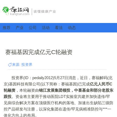
推荐
产业
公司
活动
看法
动态
赛福基因完成亿元C轮融资
来源: 投资界
投资界(ID：pedaily2012)5月27日消息，近日，赛福解码(北
京)基因科技有限公司(以下简称：赛福基因)已完成
亿元人民币C
轮融资
，本轮融资由
锦江发展集团领投，中喜基金和部分老股东
跟投
。资金将主要用于推动医院LDT实验室共建并加快遗传/罕
见病综合解决方案在顶级医疗机构的落地、加速出生缺陷三级防
控产品研发与注册，以深化集团在遗传/罕见病精准防控与***一
体化方向上的布局。