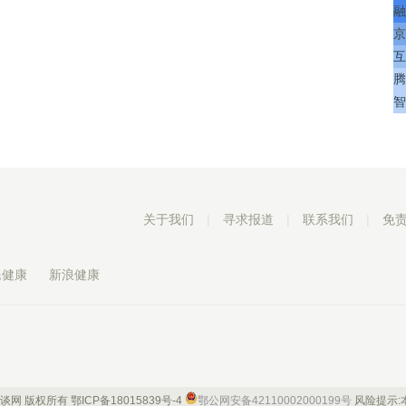
融
京
互
腾
智
关于我们
|
寻求报道
|
联系我们
|
免
民健康
新浪健康
 康谈网 版权所有
鄂ICP备18015839号-4
鄂公网安备42110002000199号
风险提示: