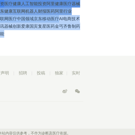
资
医疗
健康
人工智能
投资
阿里健康
医疗器械
东健康
互联网
机器人
财报
医药
阿里
行业
联网医疗
中国
领域
京东
移动医疗
AI
电商
技术
讯
器械
创新
爱康国宾
复星医药
金丐
齐鲁制药
能
责声明
|
招聘
|
投稿
|
独家
|
实时
本站内容仅供参考，不作为诊断及医疗依据。