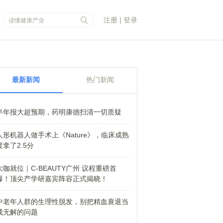
注册
|
登录
最新新闻
热门新闻
半年报大超预期，药明康德扫清一切质疑
人形机器人做手术上《Nature》，临床成熟
度拿了2.5分
大咖就位｜C-BEAUTY广州 议程重磅首
爆！顶尖产学研嘉宾阵容正式揭晓！
中老年人群的生理性脱发，别把精血衰退当
成无解的问题