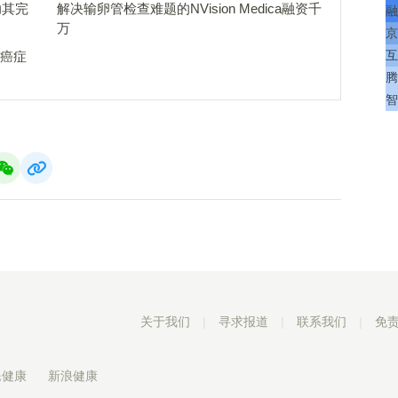
助其完
解决输卵管检查难题的NVision Medica融资千
融
万
京
互
成癌症
腾
智
关于我们
|
寻求报道
|
联系我们
|
免
民健康
新浪健康