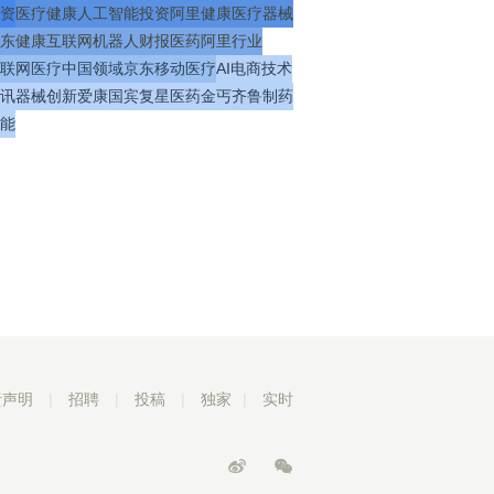
资
医疗
健康
人工智能
投资
阿里健康
医疗器械
东健康
互联网
机器人
财报
医药
阿里
行业
联网医疗
中国
领域
京东
移动医疗
AI
电商
技术
讯
器械
创新
爱康国宾
复星医药
金丐
齐鲁制药
能
责声明
|
招聘
|
投稿
|
独家
|
实时