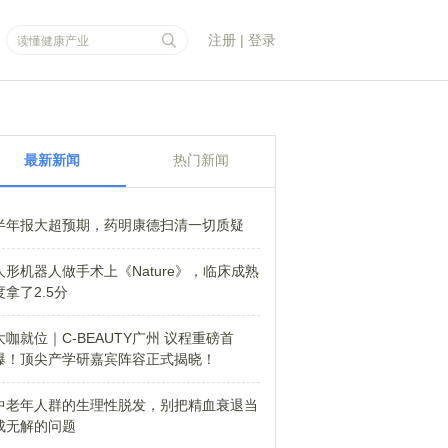
注册
|
登录
最新新闻
热门新闻
半年报大超预期，药明康德扫清一切质疑
人形机器人做手术上《Nature》，临床成熟
度拿了2.5分
大咖就位｜C-BEAUTY广州 议程重磅首
爆！顶尖产学研嘉宾阵容正式揭晓！
中老年人群的生理性脱发，别把精血衰退当
成无解的问题