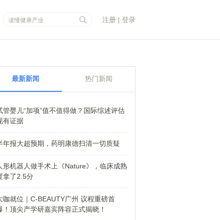
注册
|
登录
最新新闻
热门新闻
试管婴儿“加项”值不值得做？国际综述评估
现有证据
半年报大超预期，药明康德扫清一切质疑
人形机器人做手术上《Nature》，临床成熟
度拿了2.5分
大咖就位｜C-BEAUTY广州 议程重磅首
爆！顶尖产学研嘉宾阵容正式揭晓！