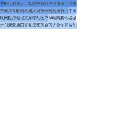
资
医疗
健康
人工智能
投资
阿里健康
医疗器械
东健康
互联网
机器人
财报
医药
阿里
行业
中国
联网医疗
领域
京东
移动医疗
AI
电商
腾讯
器械
术
创新
爱康国宾
复星医药
金丐
齐鲁制药
智能