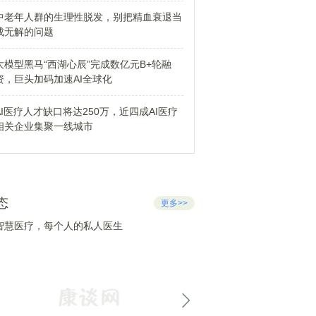
中老年人群的生理性脱发，别把精血衰退当
成无解的问题
大模型黑马“西湖心辰”完成数亿元B+轮融
资，巨头加码加速AI全球化
AI医疗人才缺口将达250万，近四成AI医疗
相关企业集聚一线城市
态
更多>>