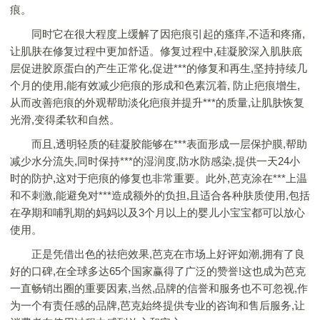
痕。
同时它在很大程度上缓解了因疤痕引起的瘙痒,不适和疼痛,
让肌肤在修复过程中更加舒适。修复过程中,硅凝胶深入肌肤底
层促进胶原蛋白的产生正常化,促进***的修复和再生,坚持持续几
个月的使用,能有效减少疤痕的形成和色素沉着, 防止疤痕增生,
从而改善疤痕的外观帮助淡化疤痕并提升***的质量,让肌肤恢复
光滑,变得柔软和自然。
而且,透明轻质的硅凝胶能够在***表面形成一层保护膜,帮助
减少水分流失,同时保持***的湿润度,防水防感染,提供一天24小
时的防护,这对于疤痕的修复也非常重要。此外,芭克涂在***上温
和不刺激,能避免对***造成额外的负担,且适合各种肤质使用,包括
在孕期和哺乳期的妈妈以及3个月以上的婴儿小宝宝都可以放心
使用。
正是凭借出色的祛疤效果,芭克在市场上好评如潮,拥有了良
好的口碑,在全球多达65个国家赢得了广泛的赞誉!这也成为芭克
一直畅销出圈的重要因素,当然,品牌的信誉和服务也不可忽视,作
为一个有责任感的品牌,芭克始终提供专业的咨询和售后服务,让