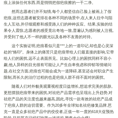
痕上涂抹任何东西,而是悄悄把假疤痕擦的一干二净。
然而志愿者们并不知情,每个人都坚信自己脸上被画上了假
疤痕,这些志愿者被安排在各种不同的场景中,在人来人往中与陌
生人互动,并仔细观察和感受路人们的种种反应。结果,实验的结
果令人震惊,志愿者的感受竟出奇地一致,普遍认为感到被人注视,
并受到了他人不一样的眼光以及各种不友善的对待。
这个实验证明,疤痕看似只是***上的一道印记,却也是心灵深
处的“烙印”。身体上的痛苦只是疤痕带给人们最直接的影响,它带
给人们的困扰,远不止表面所见。比如心理上的困扰同样不容小
觑,他人异样的目光很有可能让人产生自卑焦虑和抑郁等情绪问
题,在社交方面,疤痕也可能会成为一道障碍,甚至还会对职业产生
限制,而长久的治疗过程的也是疤痕人群不得不面对的困扰。
随着人们对外貌美观重视程度日益增长,想追求完美的肌肤,
更想摆脱疤痕带来的困扰,对祛疤产品需求也呈现出上升趋势,对
祛疤产品的关注度也越来越高,因此,寻找一款有效的祛疤产品成
了疤痕人群的迫切需要。作为20多年全球知名祛疤修复品牌,芭
克一直是众多祛疤产品中的佼佼者,正值一年一度的618大促预热
阶段,目前芭克已经打响第一波战役,预售十分火爆!