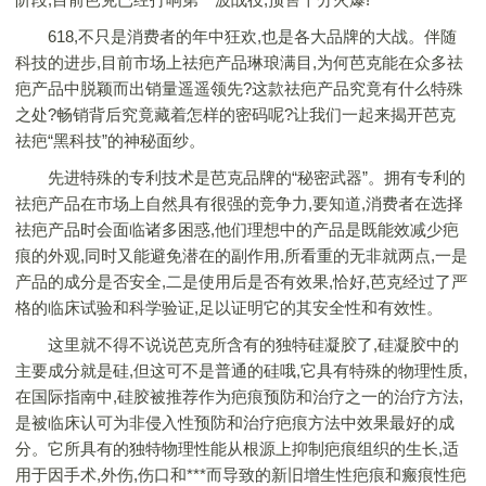
618,不只是消费者的年中狂欢,也是各大品牌的大战。伴随
科技的进步,目前市场上祛疤产品琳琅满目,为何芭克能在众多祛
疤产品中脱颖而出销量遥遥领先?这款祛疤产品究竟有什么特殊
之处?畅销背后究竟藏着怎样的密码呢?让我们一起来揭开芭克
祛疤“黑科技”的神秘面纱。
先进特殊的专利技术是芭克品牌的“秘密武器”。拥有专利的
祛疤产品在市场上自然具有很强的竞争力,要知道,消费者在选择
祛疤产品时会面临诸多困惑,他们理想中的产品是既能效减少疤
痕的外观,同时又能避免潜在的副作用,所看重的无非就两点,一是
产品的成分是否安全,二是使用后是否有效果,恰好,芭克经过了严
格的临床试验和科学验证,足以证明它的其安全性和有效性。
这里就不得不说说芭克所含有的独特硅凝胶了,硅凝胶中的
主要成分就是硅,但这可不是普通的硅哦,它具有特殊的物理性质,
在国际指南中,硅胶被推荐作为疤痕预防和治疗之一的治疗方法,
是被临床认可为非侵入性预防和治疗疤痕方法中效果最好的成
分。它所具有的独特物理性能从根源上抑制疤痕组织的生长,适
用于因手术,外伤,伤口和***而导致的新旧增生性疤痕和瘢痕性疤