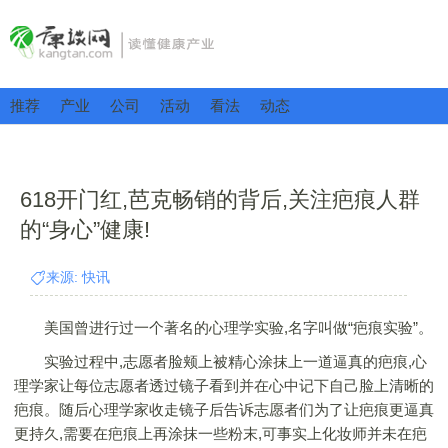
推荐
产业
公司
活动
看法
动态
618开门红,芭克畅销的背后,关注疤痕人群
的“身心”健康!
来源: 快讯
美国曾进行过一个著名的心理学实验,名字叫做“疤痕实验”。
实验过程中,志愿者脸颊上被精心涂抹上一道逼真的疤痕,心
理学家让每位志愿者透过镜子看到并在心中记下自己脸上清晰的
疤痕。随后心理学家收走镜子后告诉志愿者们为了让疤痕更逼真
更持久,需要在疤痕上再涂抹一些粉末,可事实上化妆师并未在疤