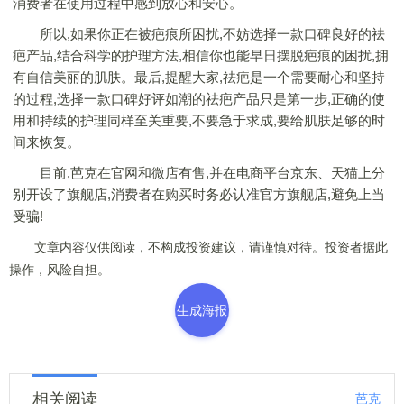
消费者在使用过程中感到放心和安心。
所以,如果你正在被疤痕所困扰,不妨选择一款口碑良好的祛
疤产品,结合科学的护理方法,相信你也能早日摆脱疤痕的困扰,拥
有自信美丽的肌肤。最后,提醒大家,祛疤是一个需要耐心和坚持
的过程,选择一款口碑好评如潮的祛疤产品只是第一步,正确的使
用和持续的护理同样至关重要,不要急于求成,要给肌肤足够的时
间来恢复。
目前,芭克在官网和微店有售,并在电商平台京东、天猫上分
别开设了旗舰店,消费者在购买时务必认准官方旗舰店,避免上当
受骗!
文章内容仅供阅读，不构成投资建议，请谨慎对待。投资者据此
操作，风险自担。
生成海报
相关阅读
芭克