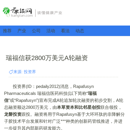
推荐
产业
公司
活动
看法
动态
瑞福信获2800万美元A轮融资
来源: 投资界
投资界(ID：pedaily2012)消息，Rapafusyn
Pharmaceuticals 瑞福信医药科技(以下简称“
瑞福
信
”或“Rapafusyn”)宣布完成A轮追加轮次融资的初步交割，A轮
总融资额达2800万美元，由
本草资本和比邻星创投
联合领投，
龙磐投资
跟投。融资将用于Rapafusyn基于大环环肽的非降解分
子胶技术平台发展和针对广泛***种类的创新药管线推进，并进
一步提升其内部新药研发能力。