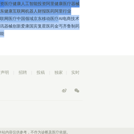
资
医疗
健康
人工智能
投资
阿里健康
医疗器械
东健康
互联网
机器人
财报
医药
阿里
行业
联网医疗
中国
领域
京东
移动医疗
AI
电商
技术
讯
器械
创新
爱康国宾
复星医药
金丐
齐鲁制药
能
责声明
|
招聘
|
投稿
|
独家
|
实时
本站内容仅供参考，不作为诊断及医疗依据。