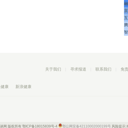
融
京
互
腾
智
关于我们
|
寻求报道
|
联系我们
|
免
民健康
新浪健康
 康谈网 版权所有
鄂ICP备18015839号-4
鄂公网安备42110002000199号
风险提示: