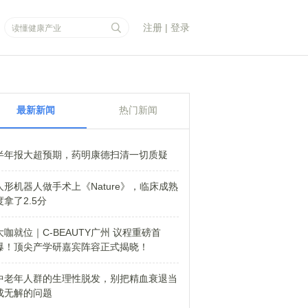
注册
|
登录
最新新闻
热门新闻
半年报大超预期，药明康德扫清一切质疑
人形机器人做手术上《Nature》，临床成熟
度拿了2.5分
大咖就位｜C-BEAUTY广州 议程重磅首
爆！顶尖产学研嘉宾阵容正式揭晓！
中老年人群的生理性脱发，别把精血衰退当
成无解的问题