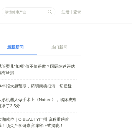
注册
|
登录
最新新闻
热门新闻
试管婴儿“加项”值不值得做？国际综述评估
现有证据
半年报大超预期，药明康德扫清一切质疑
人形机器人做手术上《Nature》，临床成熟
度拿了2.5分
大咖就位｜C-BEAUTY广州 议程重磅首
爆！顶尖产学研嘉宾阵容正式揭晓！