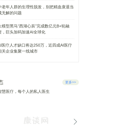
中老年人群的生理性脱发，别把精血衰退当
成无解的问题
大模型黑马“西湖心辰”完成数亿元B+轮融
资，巨头加码加速AI全球化
AI医疗人才缺口将达250万，近四成AI医疗
相关企业集聚一线城市
态
更多>>