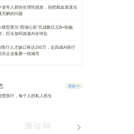
中老年人群的生理性脱发，别把精血衰退当
成无解的问题
大模型黑马“西湖心辰”完成数亿元B+轮融
资，巨头加码加速AI全球化
AI医疗人才缺口将达250万，近四成AI医疗
相关企业集聚一线城市
态
更多>>