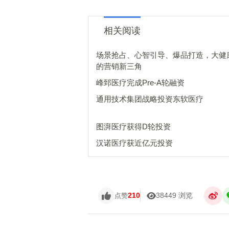
相关阅读
场景抢占、心智引导、爆品打造，大健
的营销新三角
峰郅医疗完成Pre-A轮融资
通用技术集团战略投资东软医疗
图湃医疗获得D轮投资
汉诺医疗获近亿元投资
210
38449 浏览
点赞