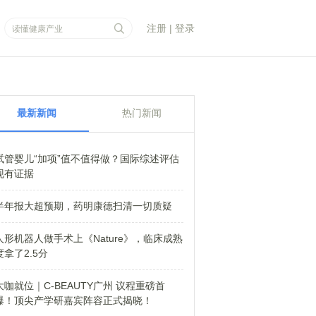
注册
|
登录
最新新闻
热门新闻
试管婴儿“加项”值不值得做？国际综述评估
现有证据
半年报大超预期，药明康德扫清一切质疑
人形机器人做手术上《Nature》，临床成熟
度拿了2.5分
大咖就位｜C-BEAUTY广州 议程重磅首
爆！顶尖产学研嘉宾阵容正式揭晓！