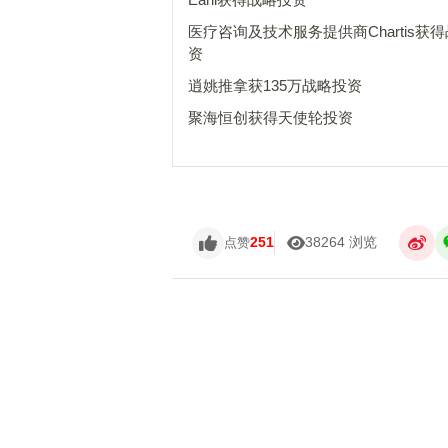
医疗咨询及技术服务提供商Chartis获
资
逍姚推拿获135万战略投资
聚海恒创获得天使轮投资
251
38264 浏览
点赞