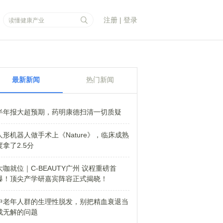
注册
|
登录
最新新闻
热门新闻
半年报大超预期，药明康德扫清一切质疑
人形机器人做手术上《Nature》，临床成熟
度拿了2.5分
大咖就位｜C-BEAUTY广州 议程重磅首
爆！顶尖产学研嘉宾阵容正式揭晓！
中老年人群的生理性脱发，别把精血衰退当
成无解的问题