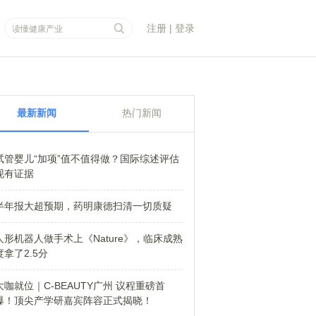
注册
|
登录
最新新闻
热门新闻
试管婴儿“加项”值不值得做？国际综述评估
现有证据
半年报大超预期，药明康德扫清一切质疑
人形机器人做手术上《Nature》，临床成熟
度拿了2.5分
大咖就位｜C-BEAUTY广州 议程重磅首
爆！顶尖产学研嘉宾阵容正式揭晓！