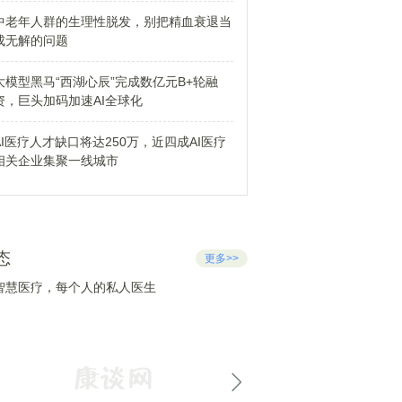
中老年人群的生理性脱发，别把精血衰退当
成无解的问题
大模型黑马“西湖心辰”完成数亿元B+轮融
资，巨头加码加速AI全球化
AI医疗人才缺口将达250万，近四成AI医疗
相关企业集聚一线城市
态
更多>>