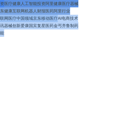
资
医疗
健康
人工智能
投资
阿里健康
医疗器械
东健康
互联网
机器人
财报
医药
阿里
行业
联网医疗
中国
领域
京东
移动医疗
AI
电商
技术
讯
器械
创新
爱康国宾
复星医药
金丐
齐鲁制药
能