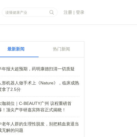
注册
|
登录
最新新闻
热门新闻
半年报大超预期，药明康德扫清一切质疑
人形机器人做手术上《Nature》，临床成熟
度拿了2.5分
大咖就位｜C-BEAUTY广州 议程重磅首
爆！顶尖产学研嘉宾阵容正式揭晓！
中老年人群的生理性脱发，别把精血衰退当
成无解的问题