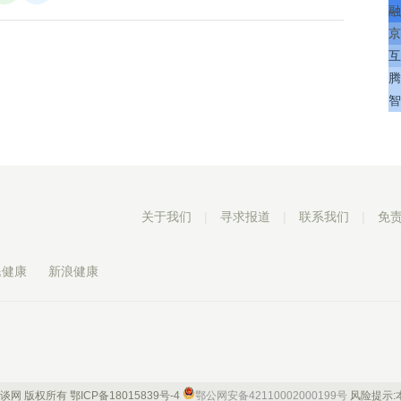
融
京
互
腾
智
关于我们
|
寻求报道
|
联系我们
|
免
民健康
新浪健康
 康谈网 版权所有
鄂ICP备18015839号-4
鄂公网安备42110002000199号
风险提示: