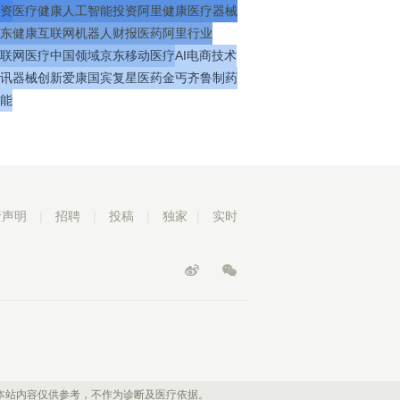
资
医疗
健康
人工智能
投资
阿里健康
医疗器械
东健康
互联网
机器人
财报
医药
阿里
行业
联网医疗
中国
领域
京东
移动医疗
AI
电商
技术
讯
器械
创新
爱康国宾
复星医药
金丐
齐鲁制药
能
责声明
|
招聘
|
投稿
|
独家
|
实时
本站内容仅供参考，不作为诊断及医疗依据。