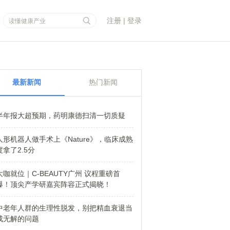
注册
|
登录
最新新闻
热门新闻
半年报大超预期，药明康德扫清一切质疑
人形机器人做手术上《Nature》，临床成熟
度拿了2.5分
大咖就位｜C-BEAUTY广州 议程重磅首
爆！顶尖产学研嘉宾阵容正式揭晓！
中老年人群的生理性脱发，别把精血衰退当
成无解的问题