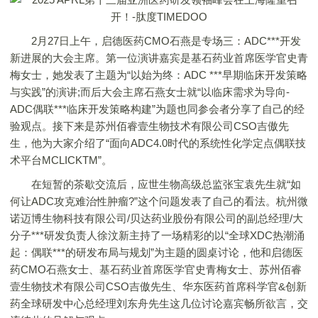
2月27日上午，启德医药CMO石燕是专场三：ADC***开发
新进展的大会主席。第一位演讲嘉宾是基石药业首席医学官史青
梅女士，她发表了主题为“以始为终：ADC ***早期临床开发策略
与实践”的演讲;而后大会主席石燕女士就“以临床需求为导向-
ADC偶联***临床开发策略构建”为题也同参会者分享了自己的经
验观点。接下来是苏州佰睿壹生物技术有限公司CSO吉傲先
生，他为大家介绍了“面向ADC4.0时代的系统性化学定点偶联技
术平台MCLICKTM”。
在短暂的茶歇交流后，应世生物高级总监张宝袁先生就“如
何让ADC攻克难治性肿瘤?”这个问题发表了自己的看法。杭州微
诺迈博生物科技有限公司/贝达药业股份有限公司的副总经理/大
分子***研发负责人徐汶新主持了一场精彩的以“全球XDC热潮涌
起：偶联***的研发布局与规划”为主题的圆桌讨论，他和启德医
药CMO石燕女士、基石药业首席医学官史青梅女士、苏州佰睿
壹生物技术有限公司CSO吉傲先生、华东医药首席科学官&创新
药全球研发中心总经理刘东舟先生这几位讨论嘉宾畅所欲言，交