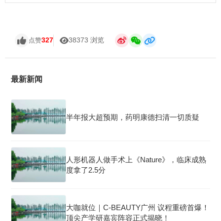
327
38373 浏览
点赞
最新新闻
半年报大超预期，药明康德扫清一切质疑
人形机器人做手术上《Nature》，临床成熟
度拿了2.5分
大咖就位｜C-BEAUTY广州 议程重磅首爆！
顶尖产学研嘉宾阵容正式揭晓！