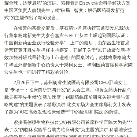
耀全球，达梦启航”的演讲。紧接着是Elsevie生命科学解决方案
中国区负责人俞靓先生，就“破局 · 智变：解码医药研发新范
式”的主题作出了精彩发言。
在短暂的茶歇交流后，基石药业首席执行官兼研发总裁/执
行董事杨建新先生为参会嘉宾带来了“从本土崛起到国际认证：
中国创新药企业践行经验分享”。上午的最后，由荣昌生物首席
运营官黄开胜先生担任主持嘉宾，开展了关于“以开放聚创新-有
效加快科研成果转化与上市进程!”的圆桌讨论，勃林格殷格翰大
中华区外部创新中心负责人于秉柯女士、华润医药首席科学家陈
波先生也一同进行了精彩的讨论。
2月26日下午，苏州朗睿生物医药有限公司CEO邢莉女士
是“专场一：临床前研究与开发”的大会主席。和黄医药执行副总
裁吴振平先生就“创新加速度：创新药临床前研究关键考量与策
略构建”的主题发表了精彩演讲;此次专场大会主席邢莉女士发表
了题为“AI在高效发现临床候选***中的应用和实践”的演讲。
紧接着创模生物科技(北京)有限公司首席科学官陈大为先***
表了以“仿临床实验平台助力临床研究”为主题的演讲;科睿唯安生
命科学与医疗健康事业部资深顾问曾亚莉以实际案例来分析“大