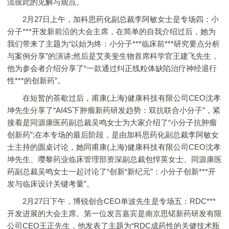
流彼此的见解与观点。
2月27日上午，加科思药化副总裁李阿敏女士是专场四：小
分子***开发新前沿的大会主席，在简单的自我介绍过后，她为
我们带来了主题为“以始为终：小分子***临床前***研究要点分析
与案例分享”的演讲;然后是艾美斐生物首席科学官王建飞先生，
他为参会者介绍分享了“一款通过纠正线粒体缺陷治疗神经退行
性***的创新药”。
在短暂的茶歇过后，甫康(上海)健康科技有限公司CEO沈孝
坤先生分享了“AI4S下肿瘤新药研发趋势：双抗联合小分子”，紧
接着是同源康医药副总裁吴鸣女士为大家介绍了“小分子抗肿瘤
创新药”;在本专场的最后阶段，是由加科思药化副总裁李阿敏女
士主持的圆桌讨论，她同甫康(上海)健康科技有限公司CEO沈孝
坤先生、璎黎药业临床管理部资深副总裁包悍英女士、同源康医
药副总裁吴鸣女士一起讨论了“创新“新纪元”：小分子创新***开
发与临床设计关键考量”。
2月27日下午，博锐创合CEO单波先生是专场五：RDC***
开发进展的大会主席。第一位发言嘉宾是南京思锘新药研发有限
公司CEO王正先生，他发表了主题为“RDC成药性的关健技术瓶