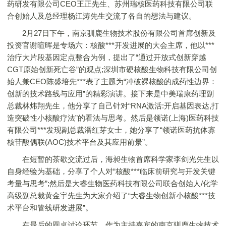
药研发有限公司CEO王正先生、苏州瑞核医药科技有限公司联
合创始人及总经理杨江涛先生交流了各自的想法与建议。
2月27日下午，南京驯鹿生物技术股份有限公司首席创新及
投资官谢暄晖是专场六：核酸***开发进展的大会主席，他以***
治疗大片段基因定点整合为例，提出了“通过开放式创新穿越
CGT原始创新死亡谷”的观点;深圳市硬核酸生物科技有限公司创
始人兼CEO陈盛培先***表了主题为“冲破裸核酸的成药性边界：
创新的技术路线与应用”的精彩演讲。接下来是中美瑞康药理副
总裁林炜翔先生，他分享了自己针对“RNA激活:开启基因表达,打
造突破性小核酸疗法”的看法与思考。然后是领诺(上海)医药科技
有限公司***发现副总裁潘红芽女士，她分享了“领诺医药抗体寡
核苷酸偶联(AOC)技术平台及其应用前景”。
在短暂的茶歇交流过后，海昶生物首席科学家李剑光先生以
自身经验为基础，分享了个人对“核酸***临床前研究与开发关键
考量与思考”;然后是大睿生物医药科技有限公司联合创始人/化学
高级副总裁黄金宇先生为大家介绍了“大睿生物创新小核酸***技
术平台和管线研发进展”。
在最后的圆桌讨论环节，作为主持嘉宾的南京驯鹿生物技术