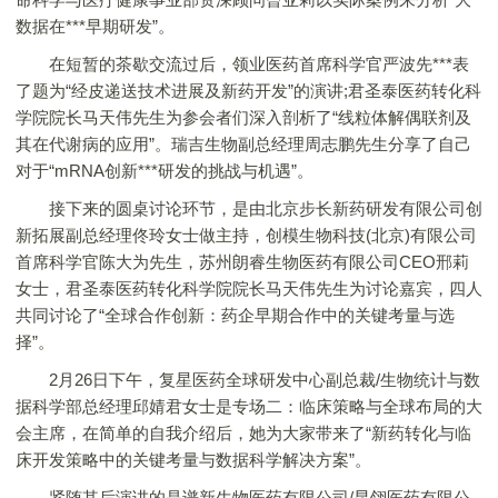
数据在***早期研发”。
在短暂的茶歇交流过后，领业医药首席科学官严波先***表
了题为“经皮递送技术进展及新药开发”的演讲;君圣泰医药转化科
学院院长马天伟先生为参会者们深入剖析了“线粒体解偶联剂及
其在代谢病的应用”。瑞吉生物副总经理周志鹏先生分享了自己
对于“mRNA创新***研发的挑战与机遇”。
接下来的圆桌讨论环节，是由北京步长新药研发有限公司创
新拓展副总经理佟玲女士做主持，创模生物科技(北京)有限公司
首席科学官陈大为先生，苏州朗睿生物医药有限公司CEO邢莉
女士，君圣泰医药转化科学院院长马天伟先生为讨论嘉宾，四人
共同讨论了“全球合作创新：药企早期合作中的关键考量与选
择”。
2月26日下午，复星医药全球研发中心副总裁/生物统计与数
据科学部总经理邱婧君女士是专场二：临床策略与全球布局的大
会主席，在简单的自我介绍后，她为大家带来了“新药转化与临
床开发策略中的关键考量与数据科学解决方案”。
紧随其后演讲的是谱新生物医药有限公司/昆翎医药有限公