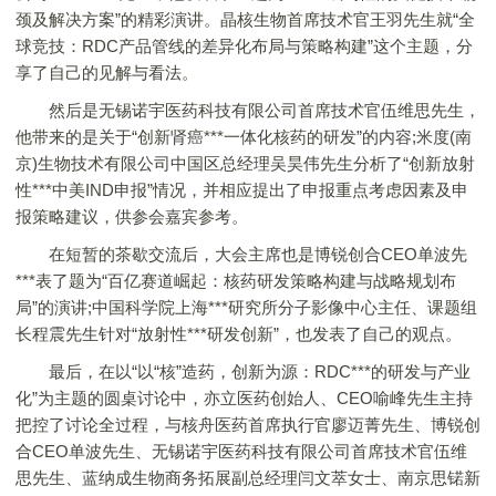
颈及解决方案”的精彩演讲。晶核生物首席技术官王羽先生就“全
球竞技：RDC产品管线的差异化布局与策略构建”这个主题，分
享了自己的见解与看法。
然后是无锡诺宇医药科技有限公司首席技术官伍维思先生，
他带来的是关于“创新肾癌***一体化核药的研发”的内容;米度(南
京)生物技术有限公司中国区总经理吴昊伟先生分析了“创新放射
性***中美IND申报”情况，并相应提出了申报重点考虑因素及申
报策略建议，供参会嘉宾参考。
在短暂的茶歇交流后，大会主席也是博锐创合CEO单波先
***表了题为“百亿赛道崛起：核药研发策略构建与战略规划布
局”的演讲;中国科学院上海***研究所分子影像中心主任、课题组
长程震先生针对“放射性***研发创新”，也发表了自己的观点。
最后，在以“以“核”造药，创新为源：RDC***的研发与产业
化”为主题的圆桌讨论中，亦立医药创始人、CEO喻峰先生主持
把控了讨论全过程，与核舟医药首席执行官廖迈菁先生、博锐创
合CEO单波先生、无锡诺宇医药科技有限公司首席技术官伍维
思先生、蓝纳成生物商务拓展副总经理闫文萃女士、南京思锘新