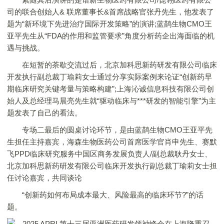
司的联合创始人& 联席董事长&首席战略官张丹先生，他发表了
题为“新环境下先进治疗国际开发策略”的演讲;蓝鹊生物CMO王
亚平先生从“FDA的作用和监管要求”角度分析药企出海面临的机
遇与挑战。
在短暂的茶歇交流过后，北京加科思新药研发有限公司临床
开发执行副总裁丁瑜莉女士通过分享实际案例来论证“创新药早
期临床研究关键考量与策略构建”;上海沁诚信息科技有限公司创
始人及总经理马晨亮先生就“驱动临床与***研发的智能引擎”为主
题发表了自己的看法。
专场二最后的圆桌讨论环节，是由蓝鹊生物CMO王亚平先
生担任主持嘉宾，海森生物医药公司首席医学官肖申先生、赛默
飞PPD临床研究服务中国区商务发展负责人/副总裁耿丹女士、
北京加科思新药研发有限公司临床开发执行副总裁丁瑜莉女士担
任讨论嘉宾，共同谈论
“创新药如何布局成本最大、风险最高的临床环节?”的话
题。