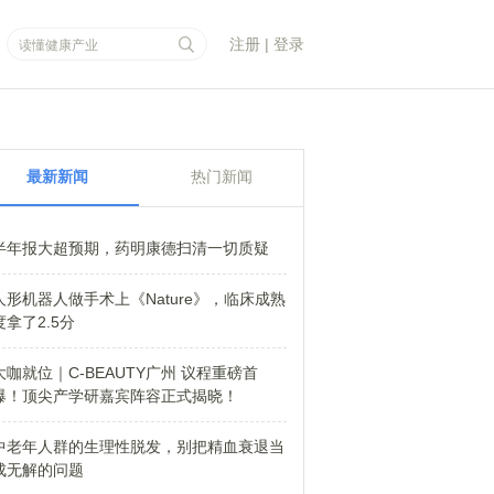
注册
|
登录
最新新闻
热门新闻
半年报大超预期，药明康德扫清一切质疑
人形机器人做手术上《Nature》，临床成熟
度拿了2.5分
大咖就位｜C-BEAUTY广州 议程重磅首
爆！顶尖产学研嘉宾阵容正式揭晓！
中老年人群的生理性脱发，别把精血衰退当
成无解的问题