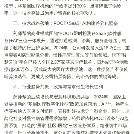
模型，将基层医疗机构的***效率提升30%，显著降低了误诊
率，这一技术突破成为用户留存的核心驱动力。
三、技术战略落地：POCT+SaaS+AI构建差异化壁垒
药师帮的商业模式围绕“POCT(即时检测)+SaaS(软件服
务)+AI”三位一体展开，通过打通检测、诊断、服务全链路，构
建了独特的行业护城河。2024年，公司研发投入达18.2亿元，重
点突破AI病理影像分析、慢性病管理算法等前沿领域。旗下“智
慧云诊”平台已接入全国2.3万家基层医疗机构，日均处理检测数
据超200万条，形成庞大的医疗大数据池。这一数据资产不仅反
哺算法迭代，更成为公司拓展保险、药企合作的关键筹码。
四、行业趋势共振：政策与需求催生增长红利
药师帮的业绩增长与宏观环境形成共振。2024年，国家卫
健委推动的“基层医疗数字化转型”政策加速落地，AI***、远程医
疗等被纳入医保支付范围，直接利好技术导向型企业。同时，老
龄化社会对慢性病管理需求激增，药师帮依托POCT设备与AI监
测系统，打造的“居家-社区-医院”三级服务体系，精准切中市场
痛点。行业分析师指出，该公司在政策红利与技术先发优势的叠