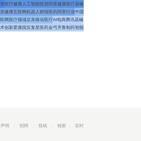
资
医疗
健康
人工智能
投资
阿里健康
医疗器械
东健康
互联网
机器人
财报
医药
阿里
行业
中国
联网医疗
领域
京东
移动医疗
AI
电商
腾讯
器械
术
创新
爱康国宾
复星医药
金丐
齐鲁制药
智能
责声明
|
招聘
|
投稿
|
独家
|
实时