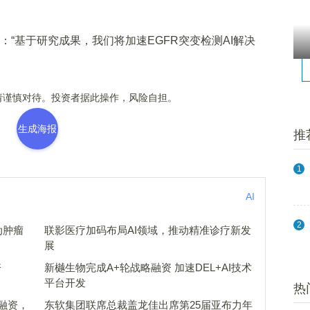
示：“基于研究成果，我们将加速EGFR突变检测AI解决
谨慎对待。投资者据此操作，风险自担。
生成海报
推
1
AI
2
动肿瘤
联影医疗加码布局AI领域，推动精准诊疗新发
展
资
新樾生物完成A+轮战略融资 加速DEL+AI技术
平台开发
热
融资，
东软集团联席总裁盖龙佳出席第25届亚布力年