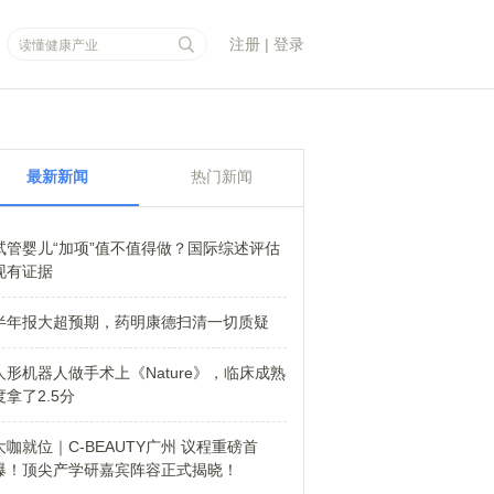
注册
|
登录
最新新闻
热门新闻
试管婴儿“加项”值不值得做？国际综述评估
现有证据
半年报大超预期，药明康德扫清一切质疑
人形机器人做手术上《Nature》，临床成熟
度拿了2.5分
大咖就位｜C-BEAUTY广州 议程重磅首
爆！顶尖产学研嘉宾阵容正式揭晓！