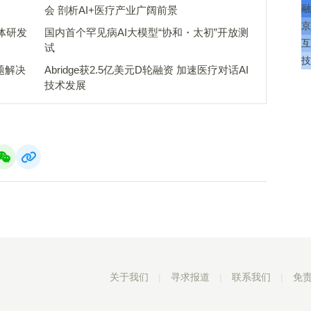
融
会 剖析AI+医疗产业广阔前景
京
体研发
国内首个罕见病AI大模型“协和・太初”开放测
互
试
技
题解决
Abridge获2.5亿美元D轮融资 加速医疗对话AI
技术发展
关于我们
|
寻求报道
|
联系我们
|
免