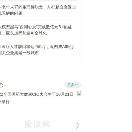
中老年人群的生理性脱发，别把精血衰退当
成无解的问题
大模型黑马“西湖心辰”完成数亿元B+轮融
资，巨头加码加速AI全球化
AI医疗人才缺口将达250万，近四成AI医疗
相关企业集聚一线城市
态
更多>>