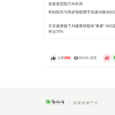
加速基层医疗AI布局
和铂医药与英矽智能携手加速AI驱动抗
京东健康旗下AI健康智能体“康康” AI问
率达70%
256
38348 浏览
点赞