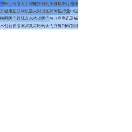
资
医疗
健康
人工智能
投资
阿里健康
医疗器械
东健康
互联网
机器人
财报
医药
阿里
行业
中国
联网医疗
领域
京东
移动医疗
AI
电商
腾讯
器械
术
创新
爱康国宾
复星医药
金丐
齐鲁制药
智能