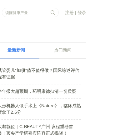
注册
|
登录
最新新闻
热门新闻
试管婴儿“加项”值不值得做？国际综述评估
现有证据
半年报大超预期，药明康德扫清一切质疑
人形机器人做手术上《Nature》，临床成熟
度拿了2.5分
大咖就位｜C-BEAUTY广州 议程重磅首
爆！顶尖产学研嘉宾阵容正式揭晓！