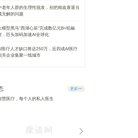
中老年人群的生理性脱发，别把精血衰退当
成无解的问题
大模型黑马“西湖心辰”完成数亿元B+轮融
资，巨头加码加速AI全球化
AI医疗人才缺口将达250万，近四成AI医疗
相关企业集聚一线城市
态
更多>>