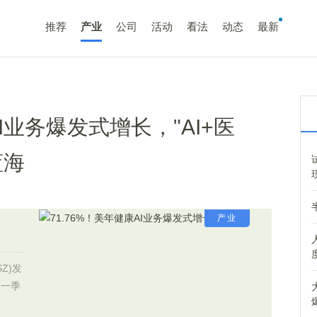
推荐
产业
公司
活动
看法
动态
最新
AI业务爆发式增长，"AI+医
蓝海
产业
Z)发
司一季