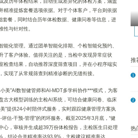
成及历年体检结果，自动生成差异化的体检方案，涵盖
并精准提炼套餐选项依据。对于个体客户，平台则依据
基础套餐，同时结合历年体检数据、健康问卷等信息，进
准性与针对性。
能化管理。通过团单智能化排期、个检智能化预约、
升了客户体验。值得关注的是，当检中发现异常症状
推
室检查结果，自动推荐深度筛查项目，并在小程序端实
，实现了从常规筛查到精准诊断的无缝衔接。
1
AI数智健管师和AI-MDT多学科协作***模式，为客
盘古大模型训练的主检AI系统，可结合健康问卷、临床
2
美”提供24小时陪伴式服务，实时跟踪健康管理方案执
评估-干预-管理”的闭环服务。截至2025年3月底，“健
检中心，审核并生成超39万份体检报告，主检医生日处理
热
%，结论合并精准率达93.9%，主检建议精准率达