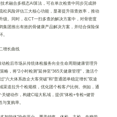
扫技术融合多模态AI算法，可在单次检查中同步完成肺
疏松风险评估三大核心功能，显著提升筛查效率，推动
升级。同时，在CT一扫多查的解决方案中，对骨密度
鹤集团推出有效的骨健康产品解决方案，并结合保险保
环。
二增长曲线
推动检后市场从传统体检服务向全生命周期健康管理升
策略，将“2小时检测”延伸至“365天健康管理”，激活个
过“六大体系政企大客突破”和“普通团单稳定增长”双途
域渠道拉升个检规模，优化团个检客户比例。例如，通
个关键动作，构建C端大私域，提供“体检+专检+健管
性与复购率。
多智能体”协作平台，覆盖销售、体检、主检、血糖管