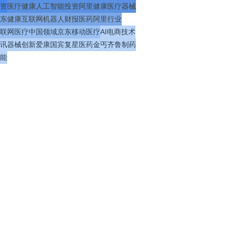
资
医疗
健康
人工智能
投资
阿里健康
医疗器械
东健康
互联网
机器人
财报
医药
阿里
行业
联网医疗
中国
领域
京东
移动医疗
AI
电商
技术
讯
器械
创新
爱康国宾
复星医药
金丐
齐鲁制药
能