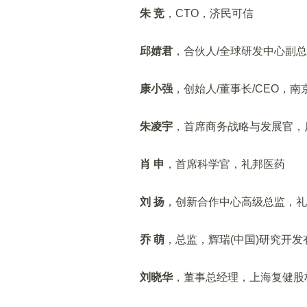
朱 竞
，CTO，济民可信
邱婧君
，合伙人/全球研发中心副
康小强
，创始人/董事长/CEO，
朱凌宇
，首席商务战略与发展官，
肖 申
，首席科学官，礼邦医药
刘 扬
，创新合作中心高级总监，礼来
乔 萌
，总监，辉瑞(中国)研究开发
刘晓华
，董事总经理，上海复健股