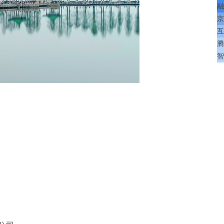
融
京
互
腾
智