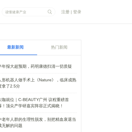
注册
|
登录
最新新闻
热门新闻
半年报大超预期，药明康德扫清一切质疑
人形机器人做手术上《Nature》，临床成熟
度拿了2.5分
大咖就位｜C-BEAUTY广州 议程重磅首
爆！顶尖产学研嘉宾阵容正式揭晓！
中老年人群的生理性脱发，别把精血衰退当
成无解的问题