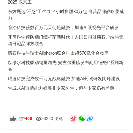
2025 东京工
东方甄选"不惑"卫生巾14小时售罄30万包 自营品牌战略显威
力
瞧治科技获数百万元天使轮融资，加速AI眼视光平台研发
开启科学预防幽门螺杆菌新时代！人民日报健康客户端与无
幽日记品牌方联合
药石科技与瑞士Alipheron联合推出超570亿化合物库
以净水科技驱动销量领先 安吉尔重磅发布商用“智极”系列新
品
耀速科技完成数千万元战略融资 加速AI药物研发闭环建设
生成式AI诊断能力媲美非专家医生，但与专家仍有差距
408
38220 浏览
点赞