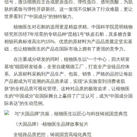
信号，激活细胞自主合成胶原蛋白、弹性蛋白、透明质酸，为肌
肤的紧致与弹性开辟新径。这一发现不仅解决了行业难题，更让
世界看到了“中国成分”的独特魅力。
植物医生对石斛的选用更是精益求精。中国科学院昆明植物
研究所历经7年培育的专研品种“昆植1号”铁皮石斛，其多糖含量
相较药典标准高出约15%。优质的原材料为产品品质奠定坚实基
础，也让植物医生的产品在国际市场上拥有了更强的竞争力。
在注重成分研发的同时，植物医生以“一个中心，四大研发
基地”稳固研发链条，全资自建顺德工厂，打造全产业链品控体
系。从原材料采购到产品生产、包装、销售，严格的品控让每款
产品都成为可追溯的高品质承诺，实现“从实验室到消费者肌
肤”的全程品质可视化管理。这种对品质的极致追求，让植物医
生的“中国成分”在国际舞台上赢得了广泛认可，成为“中国成分国
际表达”的生动范例。
《大国品牌》-植物医生品牌故事短片
全链路品质把控，铸就国货高端化典范