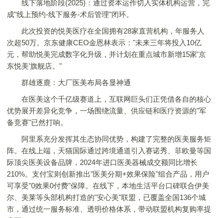
线下落地阶段(2025)：通过资本运作切入实体机构运营，完
成"线上预约-线下服务-术后管理"闭环。
此次投资的悦美医疗在全国拥有28家直营机构，年服务人
次超50万。京东健康CEO金恩林表示："未来三年将投入10亿
元，帮助悦美完成数字化升级，并计划在重点城市新增15家'京
东悦美'旗舰店。"
群雄逐鹿：大厂医美布局各显神通
在医美这个千亿级赛道上，互联网巨头们正凭借各自的核心
优势展开差异化竞争，一场围绕流量、供应链和医疗资源的"军
备竞赛"已然打响。
阿里系充分发挥其生态协同优势，构建了完整的医美服务矩
阵。在线上端，天猫国际通过跨境通道引入赛诺秀、菲欧曼等国
际顶尖医美设备品牌，2024年进口医美器械成交额同比增长
210%。支付宝则创新推出"医美分期+效果保险"组合产品，用户
可享受"0效果0付费"保障。在线下，本地生活平台口碑联合伊美
尔、美莱等头部机构打造的"安心美"联盟，已覆盖全国136个城
市，通过统一服务标准、透明价格体系，带动联盟机构复购率提