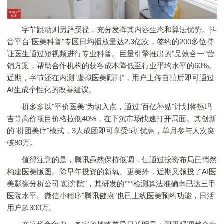
字节跳动则另辟蹊径，充分发挥其内容生态和算法优势。抖
音平台"医美科普"专区日均播放量达2.3亿次，签约的200多位持
证医生通过短视频进行专业科普。巨量引擎推出的"品效合一"营
销方案，帮助合作机构的获客成本降低至行业平均水平的60%。
近期，字节还在内测"虚拟医美顾问"，用户上传自拍后即可通过
AI生成个性化的改善建议。
拼多多以"平价医美"为切入点，通过"百亿补贴"计划将热玛
吉等高价项目价格拉低40%，在下沉市场快速打开局面。其创新
的"拼团美疗"模式，3人成团即可享受5折优惠，单月参与人次突
破80万。
值得注意的是，腾讯虽然保持低调，但通过投资布局已悄然
构建医美版图。除早年投资的新氧、更美外，近期又领投了AI医
美影像分析公司"颜究院"，其研发的***检测算法准确率已达三甲
医院水平。微信小程序"腾讯健康"也已上线医美预约功能，日活
用户超300万。