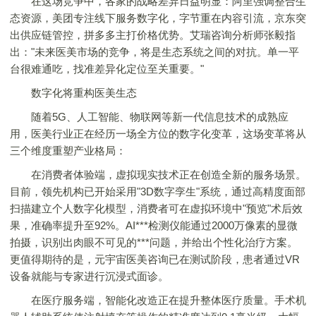
在这场竞争中，各家的战略差异日益明显：阿里强调整合生
态资源，美团专注线下服务数字化，字节重在内容引流，京东突
出供应链管控，拼多多主打价格优势。艾瑞咨询分析师张毅指
出："未来医美市场的竞争，将是生态系统之间的对抗。单一平
台很难通吃，找准差异化定位至关重要。"
数字化将重构医美生态
随着5G、人工智能、物联网等新一代信息技术的成熟应
用，医美行业正在经历一场全方位的数字化变革，这场变革将从
三个维度重塑产业格局：
在消费者体验端，虚拟现实技术正在创造全新的服务场景。
目前，领先机构已开始采用"3D数字孪生"系统，通过高精度面部
扫描建立个人数字化模型，消费者可在虚拟环境中"预览"术后效
果，准确率提升至92%。AI***检测仪能通过2000万像素的显微
拍摄，识别出肉眼不可见的***问题，并给出个性化治疗方案。
更值得期待的是，元宇宙医美咨询已在测试阶段，患者通过VR
设备就能与专家进行沉浸式面诊。
在医疗服务端，智能化改造正在提升整体医疗质量。手术机