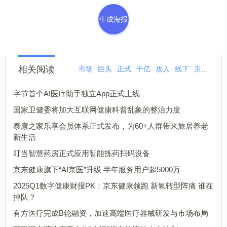
生成海报
相关阅读
市场
巨头
正式
千亿
攻入
线下
京东
联
字节首个AI医疗助手独立App正式上线
国家卫健委将加大互联网健康科普乱象的整治力度
泰康之家乐享会员体系正式发布，为60+人群带来旅居养老
新生活
叮当智慧药房正式应用智能拣药扫码设备
京东健康旗下“AI京医”升级 半年服务用户超5000万
2025Q1数字健康财报PK：京东健康领跑 新氧转型阵痛 谁在
掉队？
有方医疗完成B轮融资，加速高端医疗器械研发与市场布局