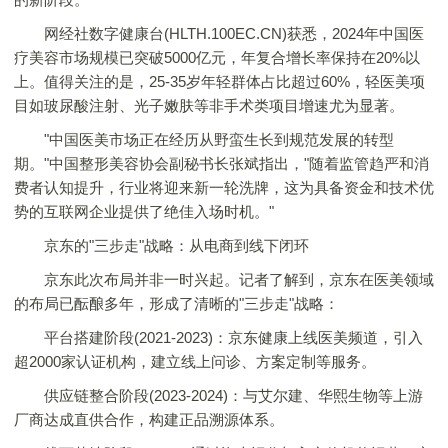
网经社数字健康台(HLTH.100EC.CN)获悉，2024年中国医
疗美容市场规模已突破5000亿元，年复合增长率保持在20%以
上。值得关注的是，25-35岁年轻群体占比超过60%，轻医美项
目如玻尿酸注射、光子嫩肤等非手术类项目增速尤为显著。
"中国医美市场正在经历从野蛮生长到规范发展的转型
期。"中国整形美容协会副秘书长张斌指出，"随着监管趋严和消
费者认知提升，行业将迎来新一轮洗牌，这为具备资金和技术优
势的互联网企业提供了绝佳入场时机。"
京东的"三步走"战略：从电商到线下闭环
京东此次布局并非一时兴起。记者了解到，京东在医美领域
的布局已酝酿多年，形成了清晰的"三步走"战略：
平台搭建阶段(2021-2023)：京东健康上线医美频道，引入
超2000家认证机构，建立线上问诊、方案定制等服务。
供应链整合阶段(2023-2024)：与艾尔建、华熙生物等上游
厂商达成直供合作，构建正品溯源体系。