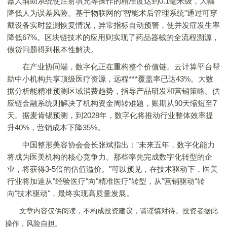
器人辅助系统使注射填充等操作的精准度达到0.1毫米级，大幅
降低人为误差风险。基于物联网的"智能术后管理系统"通过可穿
戴设备实时监测恢复情况，异常指标自动预警，使并发症发生率
降低67%。区块链技术的应用则实现了药品器械的全流程溯源，
假货问题得到根本性解决。
在产业协同端，数字化正在重构整个价值链。云计算平台帮
助中小机构共享顶级医疗资源，远程***覆盖率已达43%。大数
据分析能精准预测区域消费趋势，指导产品研发和营销策略。供
应链金融系统则解决了机构资金周转难题，账期从90天缩短至7
天。据麦肯锡预测，到2028年，数字化将推动行业整体效率提
升40%，营销成本下降35%。
中国整形美容协会会长张斌指出："未来五年，数字化能力
将成为医美机构的核心竞争力。那些率先完成数字化转型的企
业，将获得3-5倍的估值溢价。"可以预见，在技术驱动下，医美
行业将加速从"经验医疗"向"精准医疗"转型，从"营销驱动"转
向"技术驱动"，最终实现高质量发展。
文章内容仅供阅读，不构成投资建议，请谨慎对待。投资者据此
操作，风险自担。