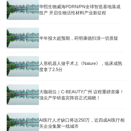
华熙生物威海PDRN/PN全球智造基地落成
投产 开启生物活性材料产业新征程
半年报大超预期，药明康德扫清一切质疑
人形机器人做手术上《Nature》，临床成熟
度拿了2.5分
大咖就位｜C-BEAUTY广州 议程重磅首爆！
顶尖产学研嘉宾阵容正式揭晓！
AI医疗人才缺口将达250万，近四成AI医疗相
关企业集聚一线城市