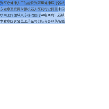
资
医疗
健康
人工智能
投资
阿里健康
医疗器械
东健康
互联网
财报
机器人
医药
行业
阿里
中国
联网医疗
领域
京东
移动医疗
AI
电商
腾讯
器械
术
爱康国宾
复星医药
金丐
创新
齐鲁制药
智能