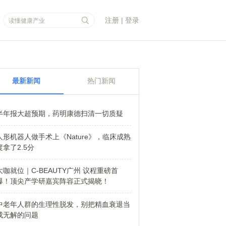
注册
|
登录
最新新闻
热门新闻
半年报大超预期，药明康德扫清一切质疑
人形机器人做手术上《Nature》，临床成熟
度拿了2.5分
大咖就位｜C-BEAUTY广州 议程重磅首
爆！顶尖产学研嘉宾阵容正式揭晓！
中老年人群的生理性脱发，别把精血衰退当
成无解的问题