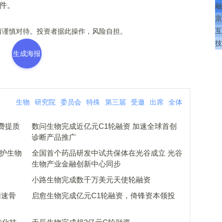
件。
融
京
互
谨慎对待。投资者据此操作，风险自担。
技
生成海报
生物
研究院
委员会
特殊
第三届
受邀
出席
全体
费提质
数问生物完成近亿元C1轮融资 加速全球首创
诊断产品推广
守护生物
全国首个药品研发中试共保体在光谷成立 光谷
生物产业金融创新中心同步
小路生物完成数千万美元天使轮融资
加速骨
启愈生物完成亿元C1轮融资，倚锋资本领投