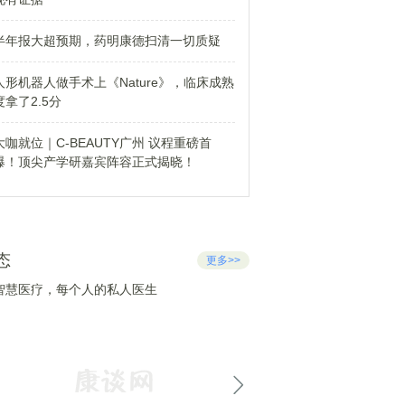
半年报大超预期，药明康德扫清一切质疑
人形机器人做手术上《Nature》，临床成熟
度拿了2.5分
大咖就位｜C-BEAUTY广州 议程重磅首
爆！顶尖产学研嘉宾阵容正式揭晓！
态
更多>>