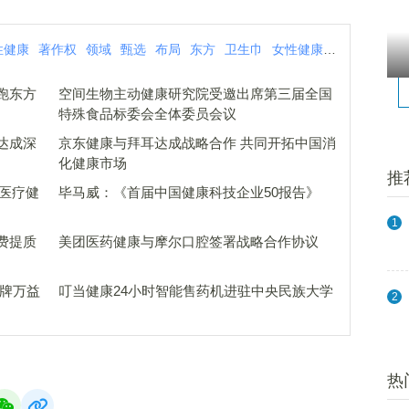
性健康
著作权
领域
甄选
布局
东方
卫生巾
女性健康
健康
女性
跑东方
空间生物主动健康研究院受邀出席第三届全国
特殊食品标委会全体委员会议
达成深
京东健康与拜耳达成战略合作 共同开拓中国消
化健康市场
推
力医疗健
毕马威：《首届中国健康科技企业50报告》
1
费提质
美团医药健康与摩尔口腔签署战略合作协议
品牌万益
叮当健康24小时智能售药机进驻中央民族大学
2
热