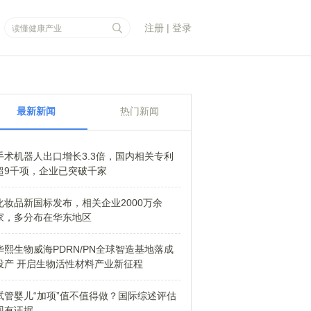
注册
|
登录
最新新闻
热门新闻
手术机器人出口增长3.3倍，国内相关专利
超9千项，企业已突破千家
化妆品新国标发布，相关企业2000万余
家，多分布在华东地区
华熙生物威海PDRN/PN全球智造基地落成
投产 开启生物活性材料产业新征程
试管婴儿“加项”值不值得做？国际综述评估
现有证据