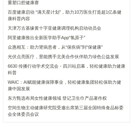
重塑口腔健康赛
百度健康启动 “满天星计划”，助力10万医生打造超1亿条健
康科普内容
天津万古基缘黄十字亚健康调理机构启动动员会
阿里健康推出全新医学助手App“氢原子”
众惠相互：助力肾病患者，从“保疾病”到“保健康”
光伏点亮医疗，昱能携手北美合作伙伴助力绿色公益发展
6630 传播行动学术交流会・四川站启幕，轻松健康助力健康
科普
WAIC：AI赋能健康保障事业，轻松健康集团轻松保助力健
康中国发展
东方甄选布局女性健康领域 登记卫生巾产品著作权
空间生物主动健康研究院受邀出席第三届全国特殊食品标委
会全体委员会议