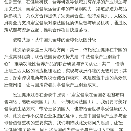
创新重镇，在健康科技、营养研发等领域拥有深厚的产业积淀与
顶尖资源，而宏宝健康运营多年的市场洞察力、渠道渗透力与品
牌影响力，为双方合作提供了完美契合点。他特别提到，大区政
府将全力支持宏宝健康对接法国优质供应链与研发机构，通过政
策赋能与资源匹配，推动合作项目快速落地。
战略共振：从中国到全球的全球化版图升级
此次洽谈聚焦三大核心方向：其一，依托宏宝健康在中国的
产业集群优势，联合法国资源优势共建 “中法健康产业创新中
心”，推动功能性营养产品的联合研发与双向认证；其二，借助
上法兰西大区的物流枢纽地位，实现与欧洲终端的无缝对接；其
三，探索跨境电商与保税仓储合作模式，构建覆盖中法的高效供
应链网络，让两国消费者共享健康产业创新成果。
宏宝健康姚总在会谈中强调：“宏宝健康在全国各地遍布销
售网络，继收购美国工厂后，计划收购法国工厂。我们要将美好
健康的生活方式，带给更多的国人，也带给全世界享受健康的人
群。此次合作不仅是企业版图的延伸，更是中国健康产业参与全
球价值链重构的重要实践。我们期待以此次访问为起点，让‘宏
宝健康’走向欧洲，同时将法国的先进理念与产品引入中国，实