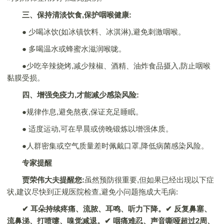
三、保持清淡饮食,保护咽喉健康:
● 少喝冰饮(如冰镇饮料、冰淇淋),避免刺激咽喉。
● 多喝温水或蜂蜜水滋润喉咙。
●少吃辛辣烧烤,减少辣椒、酒精、油炸食品摄入,防止咽喉
黏膜受损。
四、增强免疫力,才能减少感染风险:
●规律作息,避免熬夜,保证充足睡眠。
● 适度运动,可在早晨或傍晚锻炼以增强体质。
●人群密集或空气质量差时佩戴口罩,降低病菌感染风险。
专家提醒
贾荣伟大夫提醒您:
虽然预防很重要,但如果已经出现以下症
状,建议尽快到正规医院检查,避免小问题拖成大毛病:
✔ 耳朵持续疼痛、流脓、耳鸣、听力下降。
✔ 反复鼻塞、
流鼻涕、打喷嚏、嗅觉减退。
✔ 咽痛难忍、声音嘶哑超过2周、