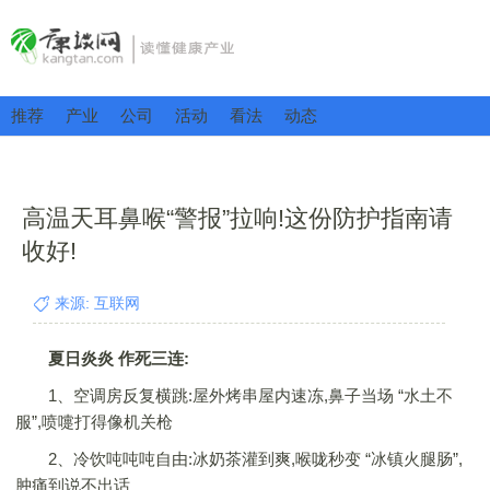
推荐
产业
公司
活动
看法
动态
高温天耳鼻喉“警报”拉响!这份防护指南请
收好!
来源: 互联网
夏日炎炎 作死三连:
1、空调房反复横跳:屋外烤串屋内速冻,鼻子当场 “水土不
服”,喷嚏打得像机关枪
2、冷饮吨吨吨自由:冰奶茶灌到爽,喉咙秒变 “冰镇火腿肠”,
肿痛到说不出话