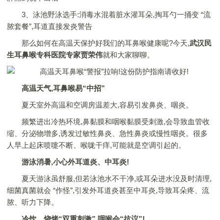
3、泳池野泳选手:消毒水混着脏水灌耳朵,掏耳勺一捅变 “流
脓套餐”,耳道直接发炎警告
那么如何在高温天保护好我们的耳鼻喉健康呢?今天,
武汉民
生耳鼻喉专科医院专家贾荣伟
就和大家聊聊。
高温天气,耳鼻喉易“中招”
夏天室外高温和空调房温差大,容易引发鼻炎、咽炎。
频繁进出冷热环境,鼻黏膜和咽喉黏膜受刺激,会导致血管收
缩、分泌物增多,诱发过敏性鼻炎、急性鼻炎或慢性咽炎。很多
人早上起床喷嚏不断、喉咙干痒,可能就是空调引起的。
游泳消暑,小心外耳道炎、中耳炎!
夏天游泳虽舒服,但若泳池水不干净,或耳朵进水没及时清理,
细菌真菌就会 “作怪”,引发外耳道炎甚至中耳炎,导致耳朵疼、流
脓、听力下降。
冷饮、烧烤“双重刺激”,咽喉会“抗议”!