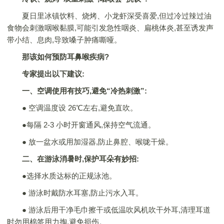
夏日里冰镇饮料、烧烤、小龙虾深受喜爱,但过冷过辣过油
食物会刺激咽喉黏膜,可能引发急性咽炎、扁桃体炎,甚至诱发声
带小结、息肉,导致嗓子肿痛嘶哑。
那该如何预防耳鼻喉疾病?
专家提出以下建议:
一、空调使用有技巧,避免“冷热刺激”:
● 空调温度设 26℃左右,避免直吹。
●每隔 2-3 小时开窗通风,保持空气流通。
● 放一盆水或用加湿器,防止鼻腔、喉咙干燥。
二、在游泳消暑时,保护耳朵有妙招:
●选择水质达标的正规泳池。
● 游泳时戴防水耳塞,防止污水入耳。
● 游泳后用干净毛巾擦干或低温吹风机吹干外耳,清理耳道
时勿用棉签用力掏,避免损伤。